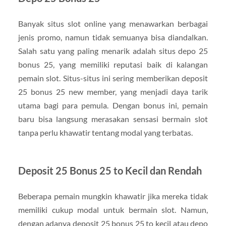
Banyak situs slot online yang menawarkan berbagai
jenis promo, namun tidak semuanya bisa diandalkan.
Salah satu yang paling menarik adalah situs depo 25
bonus 25, yang memiliki reputasi baik di kalangan
pemain slot. Situs-situs ini sering memberikan deposit
25 bonus 25 new member, yang menjadi daya tarik
utama bagi para pemula. Dengan bonus ini, pemain
baru bisa langsung merasakan sensasi bermain slot
tanpa perlu khawatir tentang modal yang terbatas.
Deposit 25 Bonus 25 to Kecil dan Rendah
Beberapa pemain mungkin khawatir jika mereka tidak
memiliki cukup modal untuk bermain slot. Namun,
dengan adanya deposit 25 bonus 25 to kecil atau depo