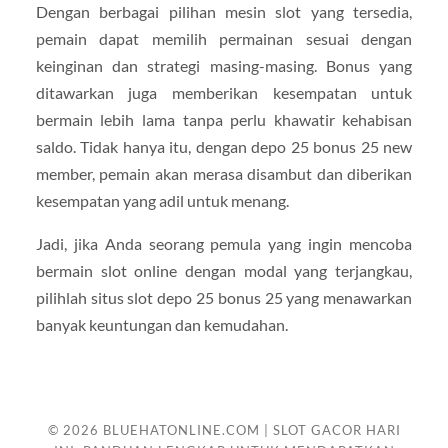
Dengan berbagai pilihan mesin slot yang tersedia,
pemain dapat memilih permainan sesuai dengan
keinginan dan strategi masing-masing. Bonus yang
ditawarkan juga memberikan kesempatan untuk
bermain lebih lama tanpa perlu khawatir kehabisan
saldo. Tidak hanya itu, dengan depo 25 bonus 25 new
member, pemain akan merasa disambut dan diberikan
kesempatan yang adil untuk menang.
Jadi, jika Anda seorang pemula yang ingin mencoba
bermain slot online dengan modal yang terjangkau,
pilihlah situs slot depo 25 bonus 25 yang menawarkan
banyak keuntungan dan kemudahan.
© 2026
BLUEHATONLINE.COM | SLOT GACOR HARI