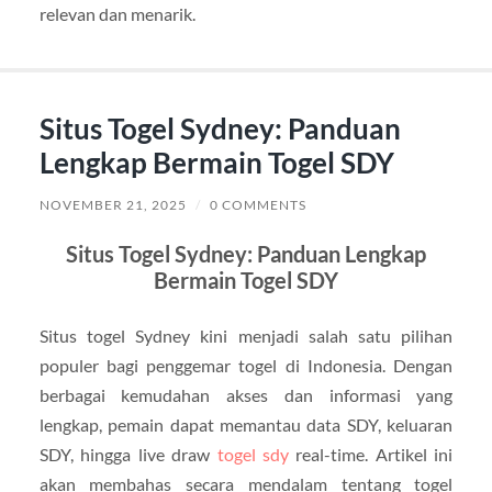
relevan dan menarik.
Situs Togel Sydney: Panduan
Lengkap Bermain Togel SDY
NOVEMBER 21, 2025
/
0 COMMENTS
Situs Togel Sydney: Panduan Lengkap
Bermain Togel SDY
Situs togel Sydney kini menjadi salah satu pilihan
populer bagi penggemar togel di Indonesia. Dengan
berbagai kemudahan akses dan informasi yang
lengkap, pemain dapat memantau data SDY, keluaran
SDY, hingga live draw
togel sdy
real-time. Artikel ini
akan membahas secara mendalam tentang togel