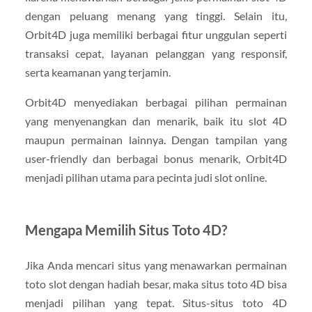
dengan peluang menang yang tinggi. Selain itu,
Orbit4D juga memiliki berbagai fitur unggulan seperti
transaksi cepat, layanan pelanggan yang responsif,
serta keamanan yang terjamin.
Orbit4D menyediakan berbagai pilihan permainan
yang menyenangkan dan menarik, baik itu slot 4D
maupun permainan lainnya. Dengan tampilan yang
user-friendly dan berbagai bonus menarik, Orbit4D
menjadi pilihan utama para pecinta judi slot online.
Mengapa Memilih Situs Toto 4D?
Jika Anda mencari situs yang menawarkan permainan
toto slot dengan hadiah besar, maka situs toto 4D bisa
menjadi pilihan yang tepat. Situs-situs toto 4D