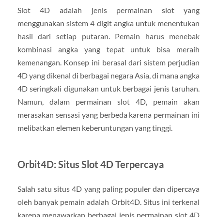
Slot 4D adalah jenis permainan slot yang
menggunakan sistem 4 digit angka untuk menentukan
hasil dari setiap putaran. Pemain harus menebak
kombinasi angka yang tepat untuk bisa meraih
kemenangan. Konsep ini berasal dari sistem perjudian
4D yang dikenal di berbagai negara Asia, di mana angka
4D seringkali digunakan untuk berbagai jenis taruhan.
Namun, dalam permainan slot 4D, pemain akan
merasakan sensasi yang berbeda karena permainan ini
melibatkan elemen keberuntungan yang tinggi.
Orbit4D: Situs Slot 4D Terpercaya
Salah satu situs 4D yang paling populer dan dipercaya
oleh banyak pemain adalah Orbit4D. Situs ini terkenal
karena menawarkan berbagai jenis permainan slot 4D