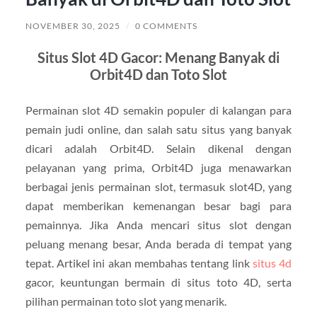
NOVEMBER 30, 2025
/
0 COMMENTS
Situs Slot 4D Gacor: Menang Banyak di
Orbit4D dan Toto Slot
Permainan slot 4D semakin populer di kalangan para
pemain judi online, dan salah satu situs yang banyak
dicari adalah Orbit4D. Selain dikenal dengan
pelayanan yang prima, Orbit4D juga menawarkan
berbagai jenis permainan slot, termasuk slot4D, yang
dapat memberikan kemenangan besar bagi para
pemainnya. Jika Anda mencari situs slot dengan
peluang menang besar, Anda berada di tempat yang
tepat. Artikel ini akan membahas tentang link
situs 4d
gacor, keuntungan bermain di situs toto 4D, serta
pilihan permainan toto slot yang menarik.