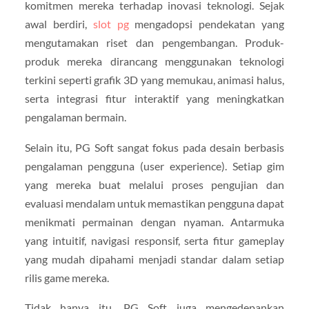
komitmen mereka terhadap inovasi teknologi. Sejak
awal berdiri,
slot pg
mengadopsi pendekatan yang
mengutamakan riset dan pengembangan. Produk-
produk mereka dirancang menggunakan teknologi
terkini seperti grafik 3D yang memukau, animasi halus,
serta integrasi fitur interaktif yang meningkatkan
pengalaman bermain.
Selain itu, PG Soft sangat fokus pada desain berbasis
pengalaman pengguna (user experience). Setiap gim
yang mereka buat melalui proses pengujian dan
evaluasi mendalam untuk memastikan pengguna dapat
menikmati permainan dengan nyaman. Antarmuka
yang intuitif, navigasi responsif, serta fitur gameplay
yang mudah dipahami menjadi standar dalam setiap
rilis game mereka.
Tidak hanya itu, PG Soft juga mengedepankan