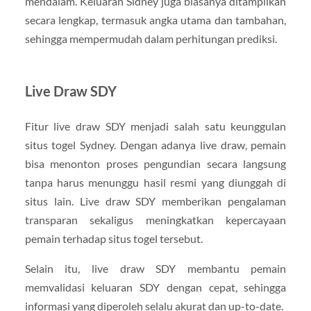
mendalam. Keluaran Sidney juga biasanya ditampilkan
secara lengkap, termasuk angka utama dan tambahan,
sehingga mempermudah dalam perhitungan prediksi.
Live Draw SDY
Fitur live draw SDY menjadi salah satu keunggulan
situs togel Sydney. Dengan adanya live draw, pemain
bisa menonton proses pengundian secara langsung
tanpa harus menunggu hasil resmi yang diunggah di
situs lain. Live draw SDY memberikan pengalaman
transparan sekaligus meningkatkan kepercayaan
pemain terhadap situs togel tersebut.
Selain itu, live draw SDY membantu pemain
memvalidasi keluaran SDY dengan cepat, sehingga
informasi yang diperoleh selalu akurat dan up-to-date.