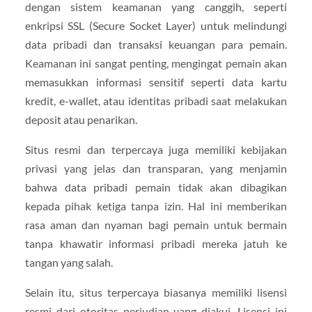
dengan sistem keamanan yang canggih, seperti
enkripsi SSL (Secure Socket Layer) untuk melindungi
data pribadi dan transaksi keuangan para pemain.
Keamanan ini sangat penting, mengingat pemain akan
memasukkan informasi sensitif seperti data kartu
kredit, e-wallet, atau identitas pribadi saat melakukan
deposit atau penarikan.
Situs resmi dan terpercaya juga memiliki kebijakan
privasi yang jelas dan transparan, yang menjamin
bahwa data pribadi pemain tidak akan dibagikan
kepada pihak ketiga tanpa izin. Hal ini memberikan
rasa aman dan nyaman bagi pemain untuk bermain
tanpa khawatir informasi pribadi mereka jatuh ke
tangan yang salah.
Selain itu, situs terpercaya biasanya memiliki lisensi
resmi dari otoritas perjudian yang diakui. Lisensi ini