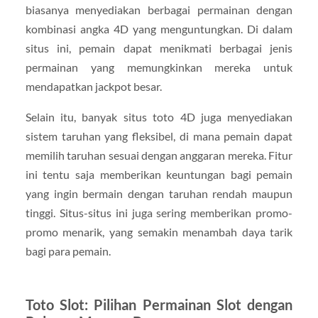
biasanya menyediakan berbagai permainan dengan
kombinasi angka 4D yang menguntungkan. Di dalam
situs ini, pemain dapat menikmati berbagai jenis
permainan yang memungkinkan mereka untuk
mendapatkan jackpot besar.
Selain itu, banyak situs toto 4D juga menyediakan
sistem taruhan yang fleksibel, di mana pemain dapat
memilih taruhan sesuai dengan anggaran mereka. Fitur
ini tentu saja memberikan keuntungan bagi pemain
yang ingin bermain dengan taruhan rendah maupun
tinggi. Situs-situs ini juga sering memberikan promo-
promo menarik, yang semakin menambah daya tarik
bagi para pemain.
Toto Slot: Pilihan Permainan Slot dengan