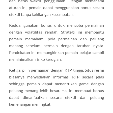
dan batas waktu penggunaan. Dengan memahami
aturan ini, pemain dapat menggunakan bonus secara
efektif tanpa kehilangan kesempatan.
Kedua, gunakan bonus untuk mencoba permainan
dengan volatilitas rendah. Strategi ini membantu
pemain memahami pola permainan dan peluang
menang sebelum bermain dengan taruhan nyata.
Pendekatan ini memungkinkan pemain belajar sambil
meminimalkan risiko kerugian.
Ketiga, pilih permainan dengan RTP tinggi. Situs resmi
biasanya menyediakan informasi RTP secara jelas
sehingga pemain dapat menentukan game dengan
peluang menang lebih besar. Hal ini membuat bonus
dapat dimanfaatkan secara efektif dan peluang
kemenangan meningkat.