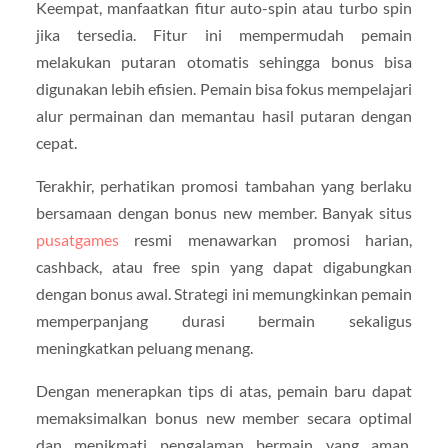
Keempat, manfaatkan fitur auto-spin atau turbo spin
jika tersedia. Fitur ini mempermudah pemain
melakukan putaran otomatis sehingga bonus bisa
digunakan lebih efisien. Pemain bisa fokus mempelajari
alur permainan dan memantau hasil putaran dengan
cepat.
Terakhir, perhatikan promosi tambahan yang berlaku
bersamaan dengan bonus new member. Banyak situs
pusatgames
resmi menawarkan promosi harian,
cashback, atau free spin yang dapat digabungkan
dengan bonus awal. Strategi ini memungkinkan pemain
memperpanjang durasi bermain sekaligus
meningkatkan peluang menang.
Dengan menerapkan tips di atas, pemain baru dapat
memaksimalkan bonus new member secara optimal
dan menikmati pengalaman bermain yang aman,