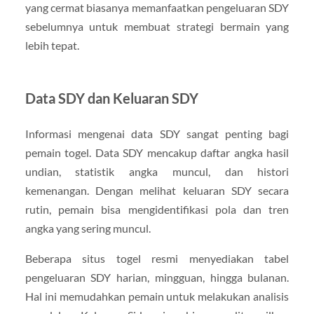
yang cermat biasanya memanfaatkan pengeluaran SDY
sebelumnya untuk membuat strategi bermain yang
lebih tepat.
Data SDY dan Keluaran SDY
Informasi mengenai data SDY sangat penting bagi
pemain togel. Data SDY mencakup daftar angka hasil
undian, statistik angka muncul, dan histori
kemenangan. Dengan melihat keluaran SDY secara
rutin, pemain bisa mengidentifikasi pola dan tren
angka yang sering muncul.
Beberapa situs togel resmi menyediakan tabel
pengeluaran SDY harian, mingguan, hingga bulanan.
Hal ini memudahkan pemain untuk melakukan analisis