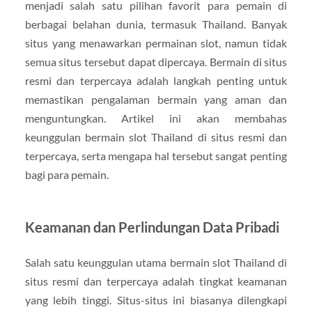
menjadi salah satu pilihan favorit para pemain di
berbagai belahan dunia, termasuk Thailand. Banyak
situs yang menawarkan permainan slot, namun tidak
semua situs tersebut dapat dipercaya. Bermain di situs
resmi dan terpercaya adalah langkah penting untuk
memastikan pengalaman bermain yang aman dan
menguntungkan. Artikel ini akan membahas
keunggulan bermain slot Thailand di situs resmi dan
terpercaya, serta mengapa hal tersebut sangat penting
bagi para pemain.
Keamanan dan Perlindungan Data Pribadi
Salah satu keunggulan utama bermain slot Thailand di
situs resmi dan terpercaya adalah tingkat keamanan
yang lebih tinggi. Situs-situs ini biasanya dilengkapi