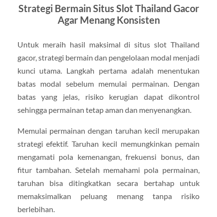
Strategi Bermain Situs Slot Thailand Gacor
Agar Menang Konsisten
Untuk meraih hasil maksimal di situs slot Thailand
gacor, strategi bermain dan pengelolaan modal menjadi
kunci utama. Langkah pertama adalah menentukan
batas modal sebelum memulai permainan. Dengan
batas yang jelas, risiko kerugian dapat dikontrol
sehingga permainan tetap aman dan menyenangkan.
Memulai permainan dengan taruhan kecil merupakan
strategi efektif. Taruhan kecil memungkinkan pemain
mengamati pola kemenangan, frekuensi bonus, dan
fitur tambahan. Setelah memahami pola permainan,
taruhan bisa ditingkatkan secara bertahap untuk
memaksimalkan peluang menang tanpa risiko
berlebihan.