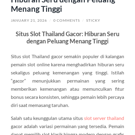
Menang Tinggi
JANUARY 21, 2026
/
0 COMMENTS
/
STICKY
Situs Slot Thailand Gacor: Hiburan Seru
dengan Peluang Menang Tinggi
Situs slot Thailand gacor semakin populer di kalangan
pemain slot online karena menghadirkan hiburan seru
sekaligus peluang kemenangan yang tinggi. Istilah
“gacor” menunjukkan permainan yang sering
memberikan kemenangan atau memunculkan fitur
bonus secara konsisten, sehingga pemain lebih percaya
diri saat memasang taruhan.
Salah satu keunggulan utama situs
slot server thailand
gacor adalah variasi permainan yang tersedia. Pemain
dapat memilih slot klasik hingga modern dengan grafis