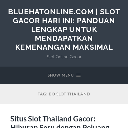
BLUEHATONLINE.COM | SLOT
GACOR HARI INI: PANDUAN
LENGKAP UNTUK
MENDAPATKAN
KEMENANGAN MAKSIMAL
Slot Online Gacor
SHOW MENU
TAG:
BO SLOT THAILAND
Situs Slot Thailand Gacor:
Hiburan Seru dengan Peluang