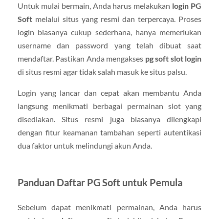
Untuk mulai bermain, Anda harus melakukan
login PG
Soft
melalui situs yang resmi dan terpercaya. Proses
login biasanya cukup sederhana, hanya memerlukan
username dan password yang telah dibuat saat
mendaftar. Pastikan Anda mengakses
pg soft slot login
di situs resmi agar tidak salah masuk ke situs palsu.
Login yang lancar dan cepat akan membantu Anda
langsung menikmati berbagai permainan slot yang
disediakan. Situs resmi juga biasanya dilengkapi
dengan fitur keamanan tambahan seperti autentikasi
dua faktor untuk melindungi akun Anda.
Panduan Daftar PG Soft untuk Pemula
Sebelum dapat menikmati permainan, Anda harus