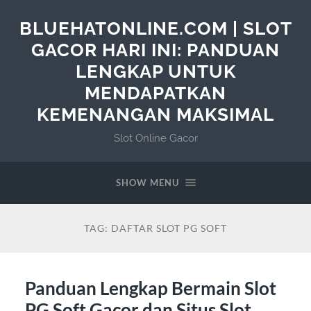
BLUEHATONLINE.COM | SLOT
GACOR HARI INI: PANDUAN
LENGKAP UNTUK
MENDAPATKAN
KEMENANGAN MAKSIMAL
Slot Online Gacor
SHOW MENU
TAG:
DAFTAR SLOT PG SOFT
Panduan Lengkap Bermain Slot
PG Soft Gacor dan Situs Slot