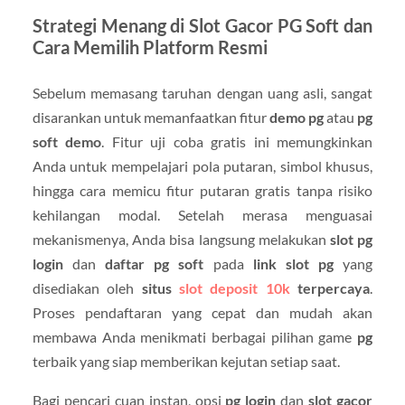
Strategi Menang di Slot Gacor PG Soft dan
Cara Memilih Platform Resmi
Sebelum memasang taruhan dengan uang asli, sangat
disarankan untuk memanfaatkan fitur
demo pg
atau
pg
soft demo
. Fitur uji coba gratis ini memungkinkan
Anda untuk mempelajari pola putaran, simbol khusus,
hingga cara memicu fitur putaran gratis tanpa risiko
kehilangan modal. Setelah merasa menguasai
mekanismenya, Anda bisa langsung melakukan
slot pg
login
dan
daftar pg soft
pada
link slot pg
yang
disediakan oleh
situs
slot deposit 10k
terpercaya
.
Proses pendaftaran yang cepat dan mudah akan
membawa Anda menikmati berbagai pilihan game
pg
terbaik yang siap memberikan kejutan setiap saat.
Bagi pencari cuan instan, opsi
pg login
dan
slot gacor