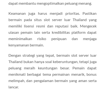
dapat membantu mengoptimalkan peluang menang.
Keamanan juga harus menjadi prioritas. Pastikan
bermain pada situs slot server luar Thailand yang
memiliki lisensi resmi dan reputasi baik. Mengecek
ulasan pemain lain serta kredibilitas platform dapat
meminimalkan risiko penipuan dan menjaga
kenyamanan bermain.
Dengan strategi yang tepat, bermain slot server luar
Thailand bukan hanya soal keberuntungan, tetapi juga
peluang meraih keuntungan besar. Pemain dapat
menikmati berbagai tema permainan menarik, bonus
melimpah, dan pengalaman bermain yang aman serta
lancar.