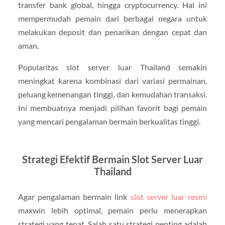
transfer bank global, hingga cryptocurrency. Hal ini
mempermudah pemain dari berbagai negara untuk
melakukan deposit dan penarikan dengan cepat dan
aman.
Popularitas slot server luar Thailand semakin
meningkat karena kombinasi dari variasi permainan,
peluang kemenangan tinggi, dan kemudahan transaksi.
Ini membuatnya menjadi pilihan favorit bagi pemain
yang mencari pengalaman bermain berkualitas tinggi.
Strategi Efektif Bermain Slot Server Luar
Thailand
Agar pengalaman bermain link
slot server luar resmi
maxwin lebih optimal, pemain perlu menerapkan
strategi yang tepat. Salah satu strategi penting adalah