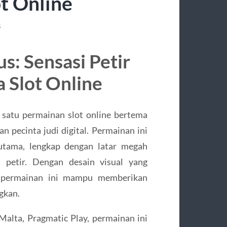
t Online
S
s: Sensasi Petir
 Slot Online
satu permainan slot online bertema
n pecinta judi digital. Permainan ini
utama, lengkap dengan latar megah
petir. Dengan desain visual yang
, permainan ini mampu memberikan
gkan.
 Malta,
Pragmatic Play
, permainan ini