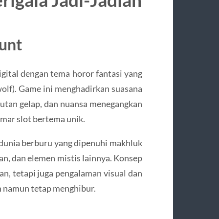
Hunt
gital dengan tema horor fantasi yang
wolf). Game ini menghadirkan suasana
hutan gelap, dan nuansa menegangkan
mar slot bertema unik.
dunia berburu yang dipenuhi makhluk
lan, dan elemen mistis lainnya. Konsep
an, tetapi juga pengalaman visual dan
 namun tetap menghibur.