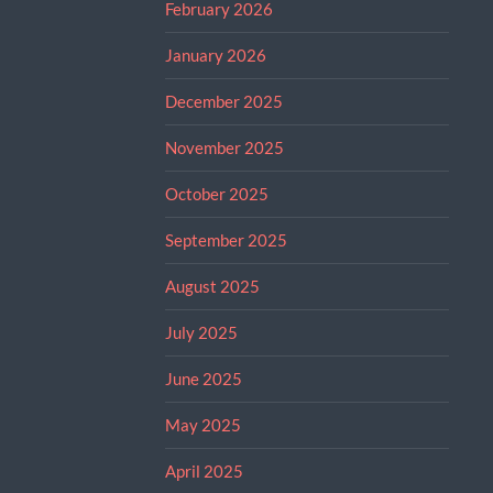
February 2026
January 2026
December 2025
November 2025
October 2025
September 2025
August 2025
July 2025
June 2025
May 2025
April 2025