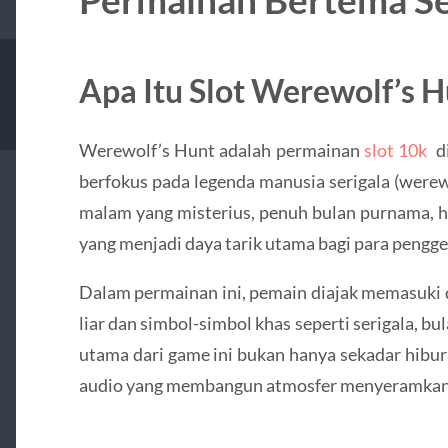
Apa Itu Slot Werewolf’s 
Werewolf’s Hunt
adalah permainan
slot 10k
di
berfokus pada legenda manusia serigala (were
malam yang misterius, penuh bulan purnama, 
yang menjadi daya tarik utama bagi para pengge
Dalam permainan ini, pemain diajak memasuki 
liar dan simbol-simbol khas seperti serigala, bu
utama dari game ini bukan hanya sekadar hibur
audio yang membangun atmosfer menyeramkan