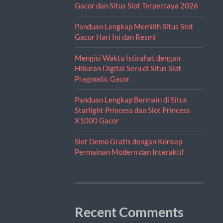
Gacor dan Situs Slot Terpercaya 2026
Panduan Lengkap Memilih Situs Slot
Gacor Hari Ini dan Resmi
Mengisi Waktu Istirahat dengan
Hiburan Digital Seru di Situs Slot
Pragmatic Gacor
Panduan Lengkap Bermain di Situs
Starlight Princess dan Slot Princess
X1000 Gacor
Slot Demo Gratis dengan Konsep
Permainan Modern dan Interaktif
Recent Comments