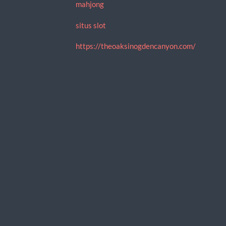
mahjong
situs slot
https://theoaksinogdencanyon.com/