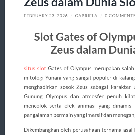
Zeus dalam Dunia Slo
FEBRUARY 23, 2026
/
GABRIELA
/
0 COMMENT
Slot Gates of Olympu
Zeus dalam Dunia
situs slot
Gates of Olympus merupakan salah 
mitologi Yunani yang sangat populer di kalanga
menghadirkan sosok Zeus sebagai karakter 
Gunung Olympus dan atmosfer penuh kilat 
mencolok serta efek animasi yang dinamis
pengalaman bermain yang imersif dan menegan
Dikembangkan oleh perusahaan ternama asal