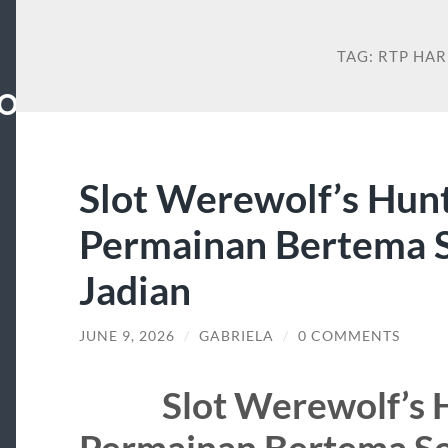
TAG:
RTP HARI
COM
Slot Werewolf’s Hunt
Permainan Bertema Se
Jadian
JUNE 9, 2026
/
GABRIELA
/
0 COMMENTS
Slot Werewolf’s 
Permainan Bertema Ser