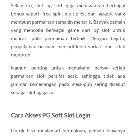
Selain itu, slot pg soft juga menawarkan berbagai
bonus seperti free spin, multiplier, dan jackpot yang
membuat permainan semakin menarik. Banyak pemain
yang mencoba berbagai game dari pg slot untuk
mencari pola permainan terbaik. Dengan begitu,
pengalaman bermain menjadi lebih variatif dan tidak
monoton.
Namun, penting untuk memahami bahwa setiap
permainan slot bersifat acak, sehingga tidak ada
jaminan kemenangan pasti meskipun sering disebut
sebagai slot pg gacor.
Cara Akses PG Soft Slot Login
Untuk bisa menikmati permainan, pemain biasanya