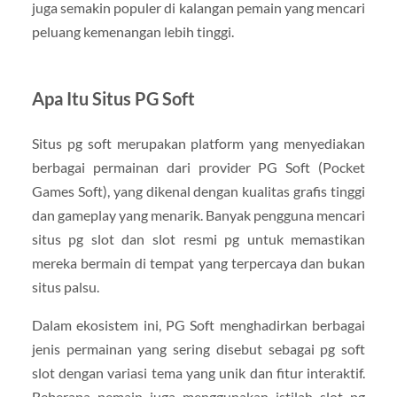
juga semakin populer di kalangan pemain yang mencari
peluang kemenangan lebih tinggi.
Apa Itu Situs PG Soft
Situs pg soft merupakan platform yang menyediakan
berbagai permainan dari provider PG Soft (Pocket
Games Soft), yang dikenal dengan kualitas grafis tinggi
dan gameplay yang menarik. Banyak pengguna mencari
situs pg slot dan slot resmi pg untuk memastikan
mereka bermain di tempat yang terpercaya dan bukan
situs palsu.
Dalam ekosistem ini, PG Soft menghadirkan berbagai
jenis permainan yang sering disebut sebagai pg soft
slot dengan variasi tema yang unik dan fitur interaktif.
Beberapa pemain juga menggunakan istilah slot pg