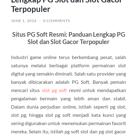
Terpopuler
JUNE 1, 2026
/
0 COMMENTS
Situs PG Soft Resmi: Panduan Lengkap PG
Slot dan Slot Gacor Terpopuler
Industri game online terus berkembang pesat, salah
satunya melalui berbagai platform permainan slot
digital yang semakin diminati. Salah satu provider yang
banyak dibicarakan adalah PG Soft. Banyak pemain
mencari situs
slot pg soft
resmi untuk mendapatkan
pengalaman bermain yang lebih aman dan stabil.
Dalam dunia perjudian online, istilah seperti pg slot,
slot pg, hingga slot pg soft menjadi kata kunci yang
sering digunakan untuk menemukan permainan favorit
mereka. Selain itu, istilah pg soft slot dan pg slot gacor