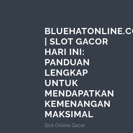
BLUEHATONLINE.
| SLOT GACOR
HARI INI:
PANDUAN
LENGKAP
UNTUK
MENDAPATKAN
KEMENANGAN
MAKSIMAL
Slot Online Gacor