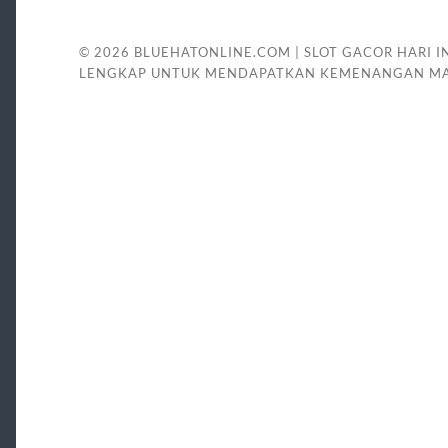
© 2026
BLUEHATONLINE.COM | SLOT GACOR HARI I
LENGKAP UNTUK MENDAPATKAN KEMENANGAN M