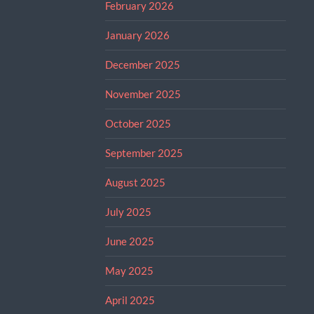
February 2026
January 2026
December 2025
November 2025
October 2025
September 2025
August 2025
July 2025
June 2025
May 2025
April 2025