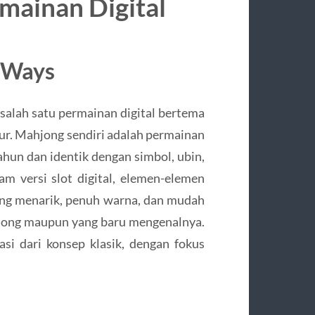
rmainan Digital
 Ways
alah satu permainan digital bertema
mur. Mahjong sendiri adalah permainan
tahun dan identik dengan simbol, ubin,
lam versi slot digital, elemen-elemen
yang menarik, penuh warna, dan mudah
hjong maupun yang baru mengenalnya.
si dari konsep klasik, dengan fokus