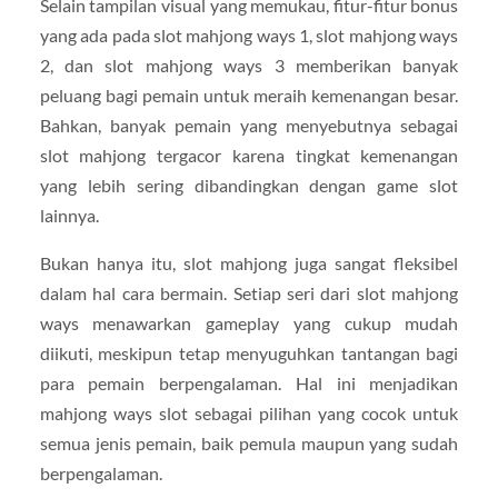
Selain tampilan visual yang memukau, fitur-fitur bonus
yang ada pada slot mahjong ways 1, slot mahjong ways
2, dan slot mahjong ways 3 memberikan banyak
peluang bagi pemain untuk meraih kemenangan besar.
Bahkan, banyak pemain yang menyebutnya sebagai
slot mahjong tergacor karena tingkat kemenangan
yang lebih sering dibandingkan dengan game slot
lainnya.
Bukan hanya itu, slot mahjong juga sangat fleksibel
dalam hal cara bermain. Setiap seri dari slot mahjong
ways menawarkan gameplay yang cukup mudah
diikuti, meskipun tetap menyuguhkan tantangan bagi
para pemain berpengalaman. Hal ini menjadikan
mahjong ways slot sebagai pilihan yang cocok untuk
semua jenis pemain, baik pemula maupun yang sudah
berpengalaman.