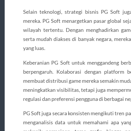
Selain teknologi, strategi bisnis PG Soft ju
mereka. PG Soft menargetkan pasar global sej
wilayah tertentu. Dengan menghadirkan ga
serta mudah diakses di banyak negara, mere
yang luas.
Keberanian PG Soft untuk menggandeng berbag
berpengaruh. Kolaborasi dengan platform b
membuat distribusi game mereka semakin mudah 
meningkatkan visibilitas, tetapi juga memper
regulasi dan preferensi pengguna di berbagai ne
PG Soft juga secara konsisten mengikuti tren p
menganalisis data untuk memahami apa yang