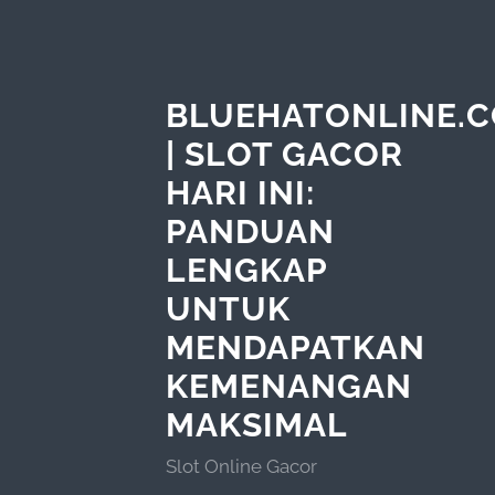
BLUEHATONLINE.
| SLOT GACOR
HARI INI:
PANDUAN
LENGKAP
UNTUK
MENDAPATKAN
KEMENANGAN
MAKSIMAL
Slot Online Gacor