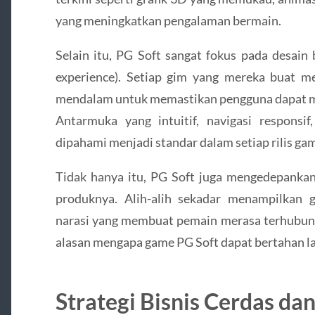
yang meningkatkan pengalaman bermain.
Selain itu, PG Soft sangat fokus pada desain
experience). Setiap gim yang mereka buat me
mendalam untuk memastikan pengguna dapat 
Antarmuka yang intuitif, navigasi responsi
dipahami menjadi standar dalam setiap rilis ga
Tidak hanya itu, PG Soft juga mengedepankan 
produknya. Alih-alih sekadar menampilkan 
narasi yang membuat pemain merasa terhubung d
alasan mengapa game PG Soft dapat bertahan la
Strategi Bisnis Cerdas da