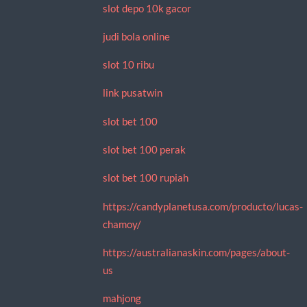
slot depo 10k gacor
judi bola online
slot 10 ribu
link pusatwin
slot bet 100
slot bet 100 perak
slot bet 100 rupiah
https://candyplanetusa.com/producto/lucas-
chamoy/
https://australianaskin.com/pages/about-
us
mahjong