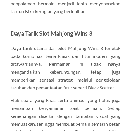
pengalaman bermain menjadi lebih menyenangkan
tanpa risiko kerugian yang berlebihan.
Daya Tarik Slot Mahjong Wins 3
Daya tarik utama dari Slot Mahjong Wins 3 terletak
pada kombinasi tema klasik dan fitur modern yang
ditawarkannya. Permainan ini tidak hanya
mengandalkan keberuntungan, tetapi juga
memberikan sensasi strategi melalui pengelolaan
taruhan dan pemanfaatan fitur seperti Black Scatter.
Efek suara yang khas serta animasi yang halus juga
menambah kenyamanan saat bermain. Setiap
kemenangan disertai dengan tampilan visual yang
memuaskan, sehingga membuat pemain semakin betah