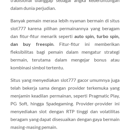
tradisional dianggap sebagai angka keberuntungan
dalam dunia perjudian.
Banyak pemain merasa lebih nyaman bermain di situs
slot777 karena pilihan permainannya yang beragam
dan fitur-fitur menarik seperti
auto spin, turbo spin,
dan buy freespin
. Fitur-fitur ini memberikan
fleksibilitas bagi pemain dalam mengatur strategi
bermain, terutama dalam mengejar bonus atau
kombinasi simbol tertentu.
Situs yang menyediakan slot777 gacor umumnya juga
telah bekerja sama dengan provider terkemuka yang
menjamin keadilan permainan, seperti Pragmatic Play,
PG Soft, hingga Spadegaming. Provider-provider ini
menyediakan slot dengan RTP tinggi dan volatilitas
beragam yang dapat disesuaikan dengan gaya bermain
masing-masing pemain.