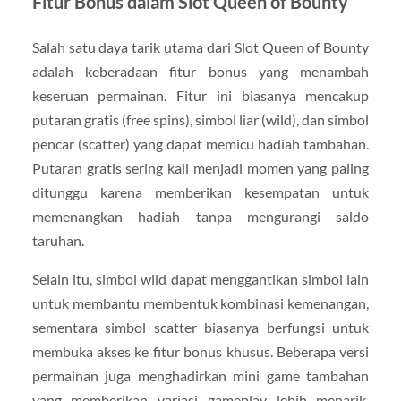
Fitur Bonus dalam Slot Queen of Bounty
Salah satu daya tarik utama dari Slot Queen of Bounty
adalah keberadaan fitur bonus yang menambah
keseruan permainan. Fitur ini biasanya mencakup
putaran gratis (free spins), simbol liar (wild), dan simbol
pencar (scatter) yang dapat memicu hadiah tambahan.
Putaran gratis sering kali menjadi momen yang paling
ditunggu karena memberikan kesempatan untuk
memenangkan hadiah tanpa mengurangi saldo
taruhan.
Selain itu, simbol wild dapat menggantikan simbol lain
untuk membantu membentuk kombinasi kemenangan,
sementara simbol scatter biasanya berfungsi untuk
membuka akses ke fitur bonus khusus. Beberapa versi
permainan juga menghadirkan mini game tambahan
yang memberikan variasi gameplay lebih menarik.