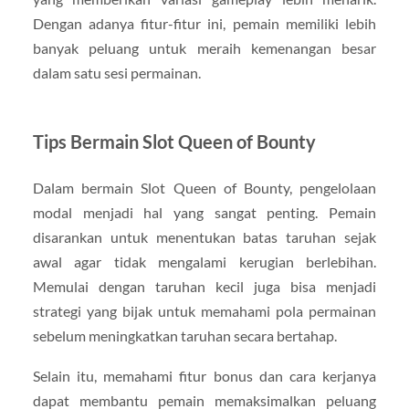
Dengan adanya fitur-fitur ini, pemain memiliki lebih
banyak peluang untuk meraih kemenangan besar
dalam satu sesi permainan.
Tips Bermain Slot Queen of Bounty
Dalam bermain Slot Queen of Bounty, pengelolaan
modal menjadi hal yang sangat penting. Pemain
disarankan untuk menentukan batas taruhan sejak
awal agar tidak mengalami kerugian berlebihan.
Memulai dengan taruhan kecil juga bisa menjadi
strategi yang bijak untuk memahami pola permainan
sebelum meningkatkan taruhan secara bertahap.
Selain itu, memahami fitur bonus dan cara kerjanya
dapat membantu pemain memaksimalkan peluang