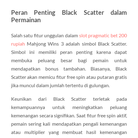
Peran Penting Black Scatter dalam
Permainan
Salah satu fitur unggulan dalam
slot pragmatic bet 200
rupiah
Mahjong Wins 3 adalah simbol Black Scatter.
Simbol ini memiliki peran penting karena dapat
membuka peluang besar bagi pemain untuk
mendapatkan bonus tambahan. Biasanya, Black
Scatter akan memicu fitur free spin atau putaran gratis
jika muncul dalam jumlah tertentu di gulungan.
Keunikan dari Black Scatter terletak pada
kemampuannya untuk meningkatkan peluang
kemenangan secara signifikan. Saat fitur free spin aktif,
pemain sering kali mendapatkan pengali kemenangan
atau multiplier yang membuat hasil kemenangan