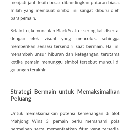
menjadi jauh lebih besar dibandingkan putaran biasa.
Inilah yang membuat simbol ini sangat diburu oleh
para pemain.
Selain itu, kemunculan Black Scatter sering kali disertai
dengan efek visual yang mencolok, sehingga
memberikan sensasi tersendiri saat bermain. Hal ini
menambah unsur hiburan dan ketegangan, terutama
ketika pemain menunggu simbol tersebut muncul di
gulungan terakhir.
Strategi Bermain untuk Memaksimalkan
Peluang
Untuk memaksimalkan potensi kemenangan di Slot
Mahjong Wins 3, pemain perlu memahami pola
permainan serta memanfaatkan fitur yang tersedia.