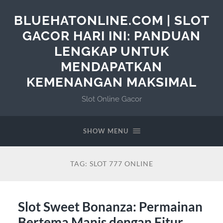
BLUEHATONLINE.COM | SLOT
GACOR HARI INI: PANDUAN
LENGKAP UNTUK
MENDAPATKAN
KEMENANGAN MAKSIMAL
Slot Online Gacor
SHOW MENU
TAG:
SLOT 777 ONLINE
Slot Sweet Bonanza: Permainan
Bertema Manis dengan Fitur