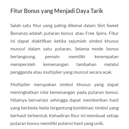
Fitur Bonus yang Menjadi Daya Tarik
Salah satu fitur yang paling dikenal dalam Slot Sweet
Bonanza adalah putaran bonus atau Free Spins. Fitur
ini dapat diaktifkan ketika sejumlah simbol khusus
muncul dalam satu putaran. Selama mode bonus
berlangsung, pemain memiliki kesempatan
memperoleh kemenangan tambahan melalui
pengganda atau multiplier yang muncul secara acak.
Multiplier merupakan simbol khusus yang dapat
meningkatkan nilai kemenangan pada putaran bonus.
Nilainya bervariasi sehingga dapat memberikan hasil
yang berbeda-beda tergantung kombinasi simbol yang
berhasil terbentuk. Kehadiran fitur ini membuat setiap
putaran bonus memiliki potensi hasil yang unik.