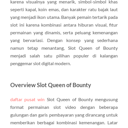
karena visualnya yang menarik, simbol-simbol khas
seperti kapal, koin emas, dan karakter ratu bajak laut
yang menjadi ikon utama. Banyak pemain tertarik pada
slot ini karena kombinasi antara hiburan visual, fitur
permainan yang dinamis, serta peluang kemenangan
yang bervariasi. Dengan konsep yang sederhana
namun tetap menantang, Slot Queen of Bounty
menjadi salah satu pilihan populer di kalangan
penggemar slot digital modern.
Overview Slot Queen of Bounty
daftar pusat win
Slot Queen of Bounty mengusung
format permainan slot video dengan beberapa
gulungan dan garis pembayaran yang dirancang untuk
memberikan berbagai kombinasi kemenangan. Latar