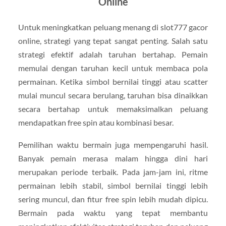
Online
Untuk meningkatkan peluang menang di slot777 gacor
online, strategi yang tepat sangat penting. Salah satu
strategi efektif adalah taruhan bertahap. Pemain
memulai dengan taruhan kecil untuk membaca pola
permainan. Ketika simbol bernilai tinggi atau scatter
mulai muncul secara berulang, taruhan bisa dinaikkan
secara bertahap untuk memaksimalkan peluang
mendapatkan free spin atau kombinasi besar.
Pemilihan waktu bermain juga mempengaruhi hasil.
Banyak pemain merasa malam hingga dini hari
merupakan periode terbaik. Pada jam-jam ini, ritme
permainan lebih stabil, simbol bernilai tinggi lebih
sering muncul, dan fitur free spin lebih mudah dipicu.
Bermain pada waktu yang tepat membantu