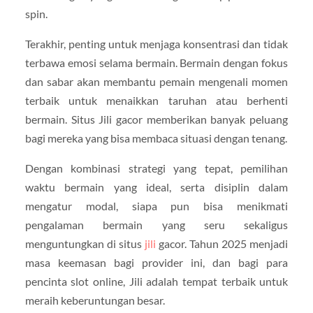
spin.
Terakhir, penting untuk menjaga konsentrasi dan tidak
terbawa emosi selama bermain. Bermain dengan fokus
dan sabar akan membantu pemain mengenali momen
terbaik untuk menaikkan taruhan atau berhenti
bermain. Situs Jili gacor memberikan banyak peluang
bagi mereka yang bisa membaca situasi dengan tenang.
Dengan kombinasi strategi yang tepat, pemilihan
waktu bermain yang ideal, serta disiplin dalam
mengatur modal, siapa pun bisa menikmati
pengalaman bermain yang seru sekaligus
menguntungkan di situs
jili
gacor. Tahun 2025 menjadi
masa keemasan bagi provider ini, dan bagi para
pencinta slot online, Jili adalah tempat terbaik untuk
meraih keberuntungan besar.