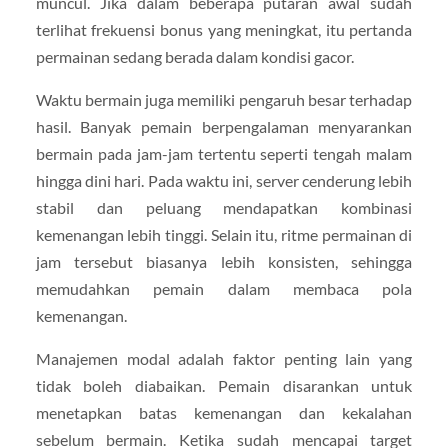
muncul. Jika dalam beberapa putaran awal sudah
terlihat frekuensi bonus yang meningkat, itu pertanda
permainan sedang berada dalam kondisi gacor.
Waktu bermain juga memiliki pengaruh besar terhadap
hasil. Banyak pemain berpengalaman menyarankan
bermain pada jam-jam tertentu seperti tengah malam
hingga dini hari. Pada waktu ini, server cenderung lebih
stabil dan peluang mendapatkan kombinasi
kemenangan lebih tinggi. Selain itu, ritme permainan di
jam tersebut biasanya lebih konsisten, sehingga
memudahkan pemain dalam membaca pola
kemenangan.
Manajemen modal adalah faktor penting lain yang
tidak boleh diabaikan. Pemain disarankan untuk
menetapkan batas kemenangan dan kekalahan
sebelum bermain. Ketika sudah mencapai target