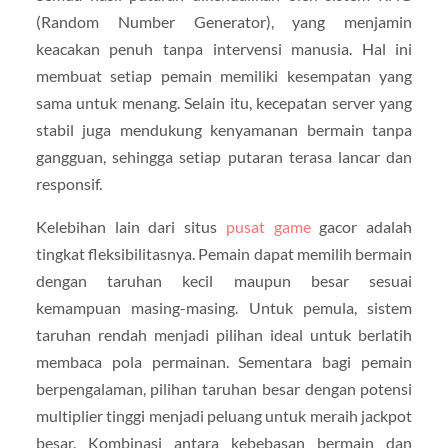
(Random Number Generator), yang menjamin
keacakan penuh tanpa intervensi manusia. Hal ini
membuat setiap pemain memiliki kesempatan yang
sama untuk menang. Selain itu, kecepatan server yang
stabil juga mendukung kenyamanan bermain tanpa
gangguan, sehingga setiap putaran terasa lancar dan
responsif.
Kelebihan lain dari situs
pusat game
gacor adalah
tingkat fleksibilitasnya. Pemain dapat memilih bermain
dengan taruhan kecil maupun besar sesuai
kemampuan masing-masing. Untuk pemula, sistem
taruhan rendah menjadi pilihan ideal untuk berlatih
membaca pola permainan. Sementara bagi pemain
berpengalaman, pilihan taruhan besar dengan potensi
multiplier tinggi menjadi peluang untuk meraih jackpot
besar. Kombinasi antara kebebasan bermain dan