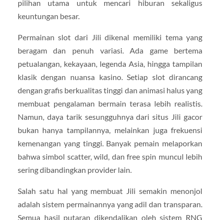
pilihan utama untuk mencari hiburan sekaligus
keuntungan besar.
Permainan slot dari Jili dikenal memiliki tema yang
beragam dan penuh variasi. Ada game bertema
petualangan, kekayaan, legenda Asia, hingga tampilan
klasik dengan nuansa kasino. Setiap slot dirancang
dengan grafis berkualitas tinggi dan animasi halus yang
membuat pengalaman bermain terasa lebih realistis.
Namun, daya tarik sesungguhnya dari situs Jili gacor
bukan hanya tampilannya, melainkan juga frekuensi
kemenangan yang tinggi. Banyak pemain melaporkan
bahwa simbol scatter, wild, dan free spin muncul lebih
sering dibandingkan provider lain.
Salah satu hal yang membuat Jili semakin menonjol
adalah sistem permainannya yang adil dan transparan.
Semua hasil putaran dikendalikan oleh sistem RNG