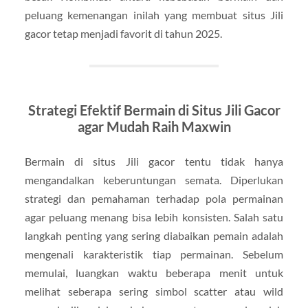
peluang kemenangan inilah yang membuat situs Jili
gacor tetap menjadi favorit di tahun 2025.
Strategi Efektif Bermain di Situs Jili Gacor
agar Mudah Raih Maxwin
Bermain di situs Jili gacor tentu tidak hanya
mengandalkan keberuntungan semata. Diperlukan
strategi dan pemahaman terhadap pola permainan
agar peluang menang bisa lebih konsisten. Salah satu
langkah penting yang sering diabaikan pemain adalah
mengenali karakteristik tiap permainan. Sebelum
memulai, luangkan waktu beberapa menit untuk
melihat seberapa sering simbol scatter atau wild