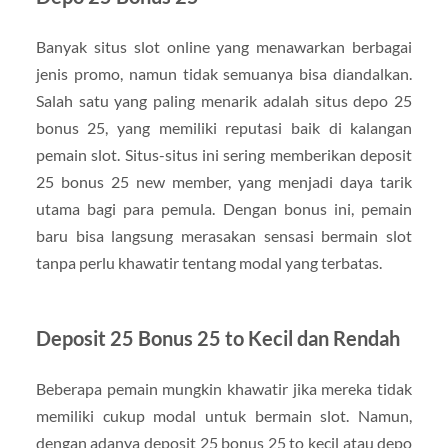
Banyak situs slot online yang menawarkan berbagai
jenis promo, namun tidak semuanya bisa diandalkan.
Salah satu yang paling menarik adalah situs depo 25
bonus 25, yang memiliki reputasi baik di kalangan
pemain slot. Situs-situs ini sering memberikan deposit
25 bonus 25 new member, yang menjadi daya tarik
utama bagi para pemula. Dengan bonus ini, pemain
baru bisa langsung merasakan sensasi bermain slot
tanpa perlu khawatir tentang modal yang terbatas.
Deposit 25 Bonus 25 to Kecil dan Rendah
Beberapa pemain mungkin khawatir jika mereka tidak
memiliki cukup modal untuk bermain slot. Namun,
dengan adanya deposit 25 bonus 25 to kecil atau depo