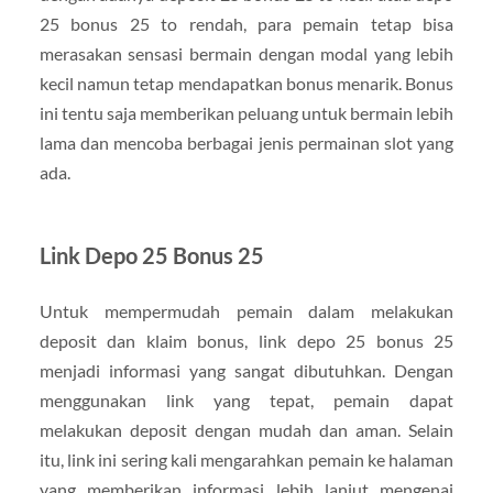
25 bonus 25 to rendah, para pemain tetap bisa
merasakan sensasi bermain dengan modal yang lebih
kecil namun tetap mendapatkan bonus menarik. Bonus
ini tentu saja memberikan peluang untuk bermain lebih
lama dan mencoba berbagai jenis permainan slot yang
ada.
Link Depo 25 Bonus 25
Untuk mempermudah pemain dalam melakukan
deposit dan klaim bonus, link depo 25 bonus 25
menjadi informasi yang sangat dibutuhkan. Dengan
menggunakan link yang tepat, pemain dapat
melakukan deposit dengan mudah dan aman. Selain
itu, link ini sering kali mengarahkan pemain ke halaman
yang memberikan informasi lebih lanjut mengenai