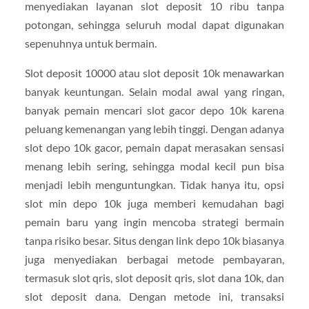
menyediakan layanan slot deposit 10 ribu tanpa
potongan, sehingga seluruh modal dapat digunakan
sepenuhnya untuk bermain.
Slot deposit 10000 atau slot deposit 10k menawarkan
banyak keuntungan. Selain modal awal yang ringan,
banyak pemain mencari slot gacor depo 10k karena
peluang kemenangan yang lebih tinggi. Dengan adanya
slot depo 10k gacor, pemain dapat merasakan sensasi
menang lebih sering, sehingga modal kecil pun bisa
menjadi lebih menguntungkan. Tidak hanya itu, opsi
slot min depo 10k juga memberi kemudahan bagi
pemain baru yang ingin mencoba strategi bermain
tanpa risiko besar. Situs dengan link depo 10k biasanya
juga menyediakan berbagai metode pembayaran,
termasuk slot qris, slot deposit qris, slot dana 10k, dan
slot deposit dana. Dengan metode ini, transaksi