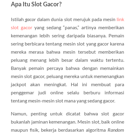
Apa Itu Slot Gacor?
Istilah
gacor
dalam dunia slot merujuk pada mesin
link
slot gacor
yang sedang “panas,” artinya memberikan
kemenangan lebih sering daripada biasanya. Pemain
sering berbicara tentang mesin slot yang gacor karena
mereka merasa bahwa mesin tersebut memberikan
peluang menang lebih besar dalam waktu tertentu.
Banyak pemain percaya bahwa dengan memainkan
mesin slot gacor, peluang mereka untuk memenangkan
jackpot akan meningkat. Hal ini membuat para
penggemar judi online selalu berburu informasi
tentang mesin-mesin slot mana yang sedang gacor.
Namun, penting untuk dicatat bahwa slot gacor
bukanlah jaminan kemenangan. Mesin slot, baik online
maupun fisik, bekerja berdasarkan algoritma
Random