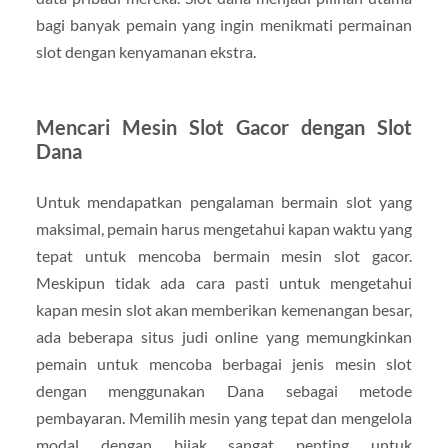
bagi banyak pemain yang ingin menikmati permainan
slot dengan kenyamanan ekstra.
Mencari Mesin Slot Gacor dengan Slot
Dana
Untuk mendapatkan pengalaman bermain slot yang
maksimal, pemain harus mengetahui kapan waktu yang
tepat untuk mencoba bermain mesin slot gacor.
Meskipun tidak ada cara pasti untuk mengetahui
kapan mesin slot akan memberikan kemenangan besar,
ada beberapa situs judi online yang memungkinkan
pemain untuk mencoba berbagai jenis mesin slot
dengan menggunakan Dana sebagai metode
pembayaran. Memilih mesin yang tepat dan mengelola
modal dengan bijak sangat penting untuk