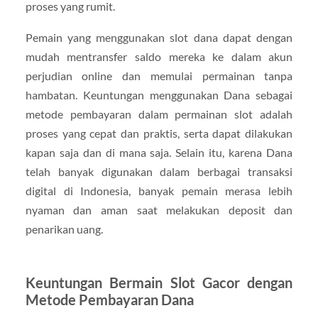
proses yang rumit.
Pemain yang menggunakan slot dana dapat dengan
mudah mentransfer saldo mereka ke dalam akun
perjudian online dan memulai permainan tanpa
hambatan. Keuntungan menggunakan Dana sebagai
metode pembayaran dalam permainan slot adalah
proses yang cepat dan praktis, serta dapat dilakukan
kapan saja dan di mana saja. Selain itu, karena Dana
telah banyak digunakan dalam berbagai transaksi
digital di Indonesia, banyak pemain merasa lebih
nyaman dan aman saat melakukan deposit dan
penarikan uang.
Keuntungan Bermain Slot Gacor dengan
Metode Pembayaran Dana