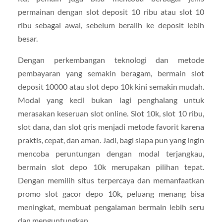
permainan dengan slot deposit 10 ribu atau slot 10
ribu sebagai awal, sebelum beralih ke deposit lebih
besar.
Dengan perkembangan teknologi dan metode
pembayaran yang semakin beragam, bermain slot
deposit 10000 atau slot depo 10k kini semakin mudah.
Modal yang kecil bukan lagi penghalang untuk
merasakan keseruan slot online. Slot 10k, slot 10 ribu,
slot dana, dan slot qris menjadi metode favorit karena
praktis, cepat, dan aman. Jadi, bagi siapa pun yang ingin
mencoba peruntungan dengan modal terjangkau,
bermain slot depo 10k merupakan pilihan tepat.
Dengan memilih situs terpercaya dan memanfaatkan
promo slot gacor depo 10k, peluang menang bisa
meningkat, membuat pengalaman bermain lebih seru
dan menguntungkan.