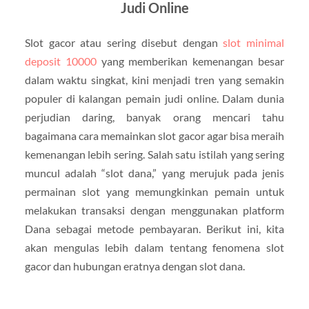
Judi Online
Slot gacor atau sering disebut dengan
slot minimal
deposit 10000
yang memberikan kemenangan besar
dalam waktu singkat, kini menjadi tren yang semakin
populer di kalangan pemain judi online. Dalam dunia
perjudian daring, banyak orang mencari tahu
bagaimana cara memainkan slot gacor agar bisa meraih
kemenangan lebih sering. Salah satu istilah yang sering
muncul adalah “slot dana,” yang merujuk pada jenis
permainan slot yang memungkinkan pemain untuk
melakukan transaksi dengan menggunakan platform
Dana sebagai metode pembayaran. Berikut ini, kita
akan mengulas lebih dalam tentang fenomena slot
gacor dan hubungan eratnya dengan slot dana.