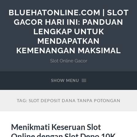
BLUEHATONLINE.COM | SLOT
GACOR HARI INI: PANDUAN
LENGKAP UNTUK
MENDAPATKAN
KEMENANGAN MAKSIMAL
Slot Online Gacor
SHOW MENU
TAG:
SLOT DEPOSIT DANA TANPA POTONGAN
Menikmati Keseruan Slot
Online dengan Slot Depo 10K