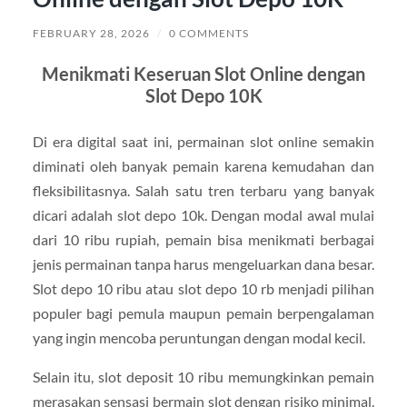
FEBRUARY 28, 2026
/
0 COMMENTS
Menikmati Keseruan Slot Online dengan
Slot Depo 10K
Di era digital saat ini, permainan slot online semakin
diminati oleh banyak pemain karena kemudahan dan
fleksibilitasnya. Salah satu tren terbaru yang banyak
dicari adalah slot depo 10k. Dengan modal awal mulai
dari 10 ribu rupiah, pemain bisa menikmati berbagai
jenis permainan tanpa harus mengeluarkan dana besar.
Slot depo 10 ribu atau slot depo 10 rb menjadi pilihan
populer bagi pemula maupun pemain berpengalaman
yang ingin mencoba peruntungan dengan modal kecil.
Selain itu, slot deposit 10 ribu memungkinkan pemain
merasakan sensasi bermain slot dengan risiko minimal.