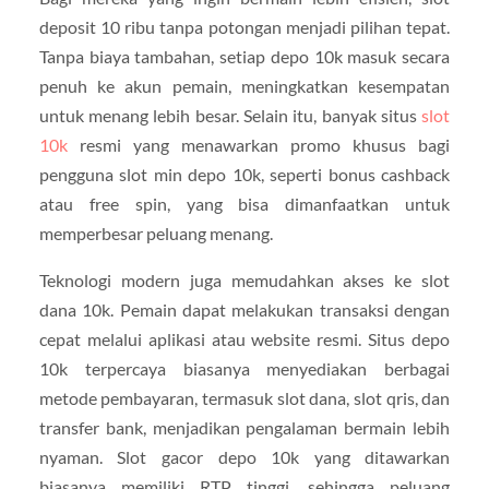
deposit 10 ribu tanpa potongan menjadi pilihan tepat.
Tanpa biaya tambahan, setiap depo 10k masuk secara
penuh ke akun pemain, meningkatkan kesempatan
untuk menang lebih besar. Selain itu, banyak situs
slot
10k
resmi yang menawarkan promo khusus bagi
pengguna slot min depo 10k, seperti bonus cashback
atau free spin, yang bisa dimanfaatkan untuk
memperbesar peluang menang.
Teknologi modern juga memudahkan akses ke slot
dana 10k. Pemain dapat melakukan transaksi dengan
cepat melalui aplikasi atau website resmi. Situs depo
10k terpercaya biasanya menyediakan berbagai
metode pembayaran, termasuk slot dana, slot qris, dan
transfer bank, menjadikan pengalaman bermain lebih
nyaman. Slot gacor depo 10k yang ditawarkan
biasanya memiliki RTP tinggi, sehingga peluang