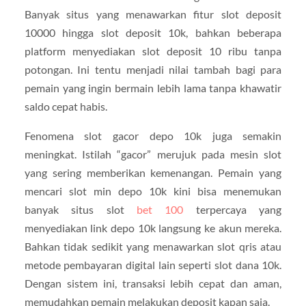
Banyak situs yang menawarkan fitur slot deposit
10000 hingga slot deposit 10k, bahkan beberapa
platform menyediakan slot deposit 10 ribu tanpa
potongan. Ini tentu menjadi nilai tambah bagi para
pemain yang ingin bermain lebih lama tanpa khawatir
saldo cepat habis.
Fenomena slot gacor depo 10k juga semakin
meningkat. Istilah “gacor” merujuk pada mesin slot
yang sering memberikan kemenangan. Pemain yang
mencari slot min depo 10k kini bisa menemukan
banyak situs slot
bet 100
terpercaya yang
menyediakan link depo 10k langsung ke akun mereka.
Bahkan tidak sedikit yang menawarkan slot qris atau
metode pembayaran digital lain seperti slot dana 10k.
Dengan sistem ini, transaksi lebih cepat dan aman,
memudahkan pemain melakukan deposit kapan saja.