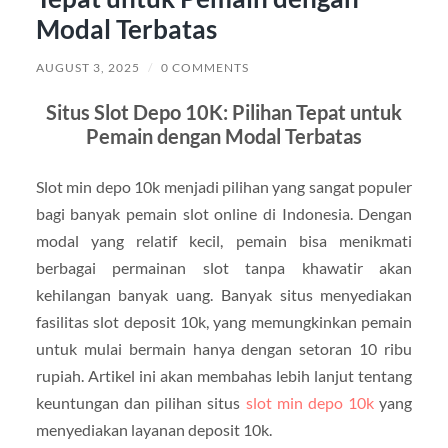
Modal Terbatas
AUGUST 3, 2025
/
0 COMMENTS
Situs Slot Depo 10K: Pilihan Tepat untuk
Pemain dengan Modal Terbatas
Slot min depo 10k menjadi pilihan yang sangat populer
bagi banyak pemain slot online di Indonesia. Dengan
modal yang relatif kecil, pemain bisa menikmati
berbagai permainan slot tanpa khawatir akan
kehilangan banyak uang. Banyak situs menyediakan
fasilitas slot deposit 10k, yang memungkinkan pemain
untuk mulai bermain hanya dengan setoran 10 ribu
rupiah. Artikel ini akan membahas lebih lanjut tentang
keuntungan dan pilihan situs
slot min depo 10k
yang
menyediakan layanan deposit 10k.