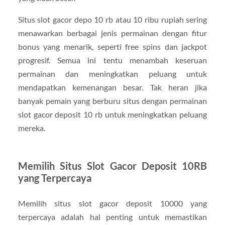
Situs slot gacor depo 10 rb atau 10 ribu rupiah sering
menawarkan berbagai jenis permainan dengan fitur
bonus yang menarik, seperti free spins dan jackpot
progresif. Semua ini tentu menambah keseruan
permainan dan meningkatkan peluang untuk
mendapatkan kemenangan besar. Tak heran jika
banyak pemain yang berburu situs dengan permainan
slot gacor deposit 10 rb untuk meningkatkan peluang
mereka.
Memilih Situs Slot Gacor Deposit 10RB
yang Terpercaya
Memilih situs slot gacor deposit 10000 yang
terpercaya adalah hal penting untuk memastikan