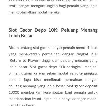
tentu sangat menguntungkan bagi pemain yang ingin
mengoptimalkan modal mereka.
Slot Gacor Depo 10K: Peluang Menang
Lebih Besar
Bicara tentang slot gacor, banyak pemain mencari situs
yang menawarkan permainan dengan tingkat RTP
(Return to Player) tinggi dan peluang menang yang
lebih besar. Slot gacor depo 10k seringkali menjadi
pilihan utama karena selain modal yang terjangkau,
pemain juga bisa menikmati permainan dengan
peluang menang yang lebih besar. Slot gacor deposit
10000 memberikan kesempatan bagi pemain untuk
mendapatkan keuntungan lebih banyak dengan modal
yang tidak besar.