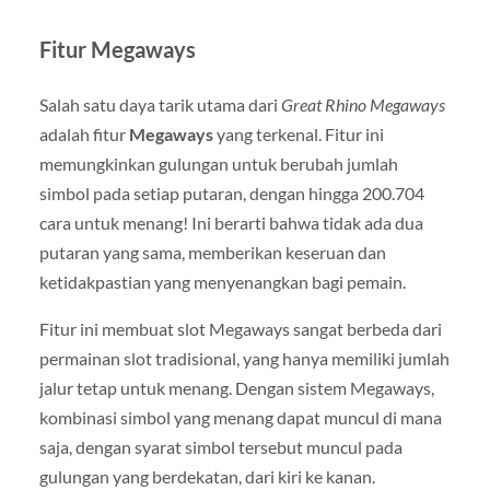
Fitur Megaways
Salah satu daya tarik utama dari
Great Rhino Megaways
adalah fitur
Megaways
yang terkenal. Fitur ini
memungkinkan gulungan untuk berubah jumlah
simbol pada setiap putaran, dengan hingga 200.704
cara untuk menang! Ini berarti bahwa tidak ada dua
putaran yang sama, memberikan keseruan dan
ketidakpastian yang menyenangkan bagi pemain.
Fitur ini membuat slot Megaways sangat berbeda dari
permainan slot tradisional, yang hanya memiliki jumlah
jalur tetap untuk menang. Dengan sistem Megaways,
kombinasi simbol yang menang dapat muncul di mana
saja, dengan syarat simbol tersebut muncul pada
gulungan yang berdekatan, dari kiri ke kanan.