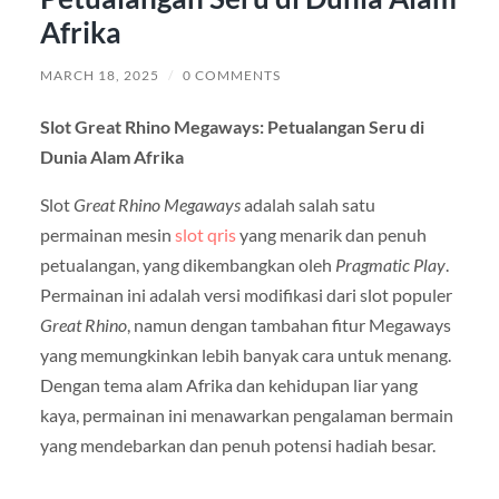
Afrika
MARCH 18, 2025
/
0 COMMENTS
Slot Great Rhino Megaways: Petualangan Seru di
Dunia Alam Afrika
Slot
Great Rhino Megaways
adalah salah satu
permainan mesin
slot qris
yang menarik dan penuh
petualangan, yang dikembangkan oleh
Pragmatic Play
.
Permainan ini adalah versi modifikasi dari slot populer
Great Rhino
, namun dengan tambahan fitur Megaways
yang memungkinkan lebih banyak cara untuk menang.
Dengan tema alam Afrika dan kehidupan liar yang
kaya, permainan ini menawarkan pengalaman bermain
yang mendebarkan dan penuh potensi hadiah besar.