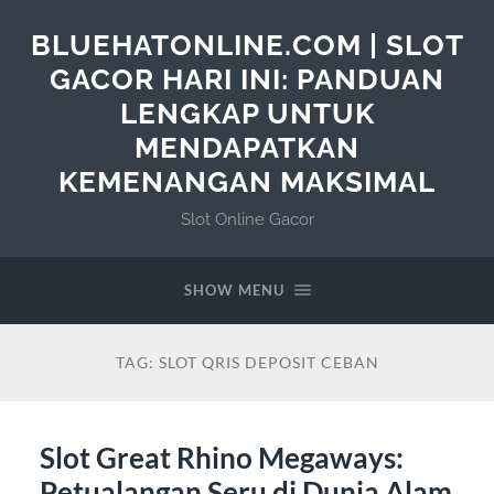
BLUEHATONLINE.COM | SLOT
GACOR HARI INI: PANDUAN
LENGKAP UNTUK
MENDAPATKAN
KEMENANGAN MAKSIMAL
Slot Online Gacor
SHOW MENU
TAG:
SLOT QRIS DEPOSIT CEBAN
Slot Great Rhino Megaways:
Petualangan Seru di Dunia Alam