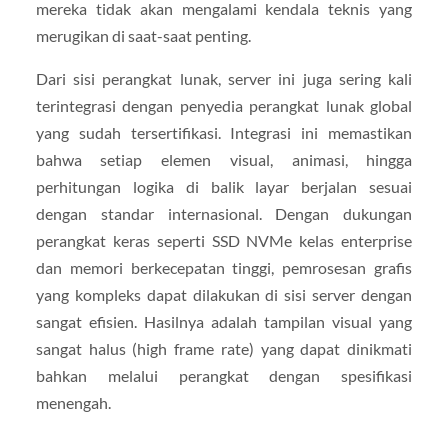
mereka tidak akan mengalami kendala teknis yang
merugikan di saat-saat penting.
Dari sisi perangkat lunak, server ini juga sering kali
terintegrasi dengan penyedia perangkat lunak global
yang sudah tersertifikasi. Integrasi ini memastikan
bahwa setiap elemen visual, animasi, hingga
perhitungan logika di balik layar berjalan sesuai
dengan standar internasional. Dengan dukungan
perangkat keras seperti SSD NVMe kelas enterprise
dan memori berkecepatan tinggi, pemrosesan grafis
yang kompleks dapat dilakukan di sisi server dengan
sangat efisien. Hasilnya adalah tampilan visual yang
sangat halus (high frame rate) yang dapat dinikmati
bahkan melalui perangkat dengan spesifikasi
menengah.