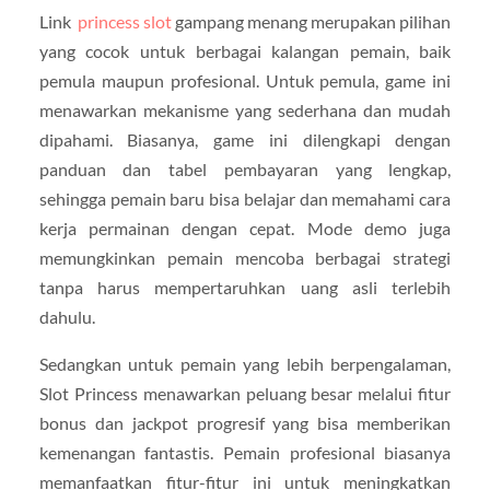
Link
princess slot
gampang menang merupakan pilihan
yang cocok untuk berbagai kalangan pemain, baik
pemula maupun profesional. Untuk pemula, game ini
menawarkan mekanisme yang sederhana dan mudah
dipahami. Biasanya, game ini dilengkapi dengan
panduan dan tabel pembayaran yang lengkap,
sehingga pemain baru bisa belajar dan memahami cara
kerja permainan dengan cepat. Mode demo juga
memungkinkan pemain mencoba berbagai strategi
tanpa harus mempertaruhkan uang asli terlebih
dahulu.
Sedangkan untuk pemain yang lebih berpengalaman,
Slot Princess menawarkan peluang besar melalui fitur
bonus dan jackpot progresif yang bisa memberikan
kemenangan fantastis. Pemain profesional biasanya
memanfaatkan fitur-fitur ini untuk meningkatkan