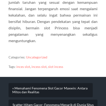
jumlah taruhan yang sesuai dengan kemampuan
finansial. Jangan terpengaruh emosi saat mengalami
kekalahan, dan selalu ingat bahwa permainan ini
bersifat hiburan. Dengan pendekatan yang tepat dan
disiplin, bermain slot Princess bisa menjadi
pengalaman yang menyenangkan sekaligus
menguntungkan.
Categories:
Uncategorized
Tags:
inces slot
,
incess slot
,
slot incess
« Memahami Fenomena Slot Gacor Maxwin: Antara
Mitos dan Realitas
Scatter Hitam Gacor: Fenomena Menarik di Dunia Situs