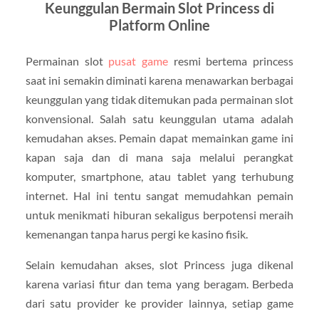
Keunggulan Bermain Slot Princess di
Platform Online
Permainan slot
pusat game
resmi bertema princess
saat ini semakin diminati karena menawarkan berbagai
keunggulan yang tidak ditemukan pada permainan slot
konvensional. Salah satu keunggulan utama adalah
kemudahan akses. Pemain dapat memainkan game ini
kapan saja dan di mana saja melalui perangkat
komputer, smartphone, atau tablet yang terhubung
internet. Hal ini tentu sangat memudahkan pemain
untuk menikmati hiburan sekaligus berpotensi meraih
kemenangan tanpa harus pergi ke kasino fisik.
Selain kemudahan akses, slot Princess juga dikenal
karena variasi fitur dan tema yang beragam. Berbeda
dari satu provider ke provider lainnya, setiap game