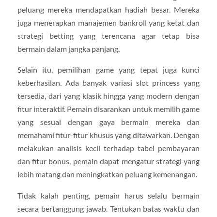
peluang mereka mendapatkan hadiah besar. Mereka
juga menerapkan manajemen bankroll yang ketat dan
strategi betting yang terencana agar tetap bisa
bermain dalam jangka panjang.
Selain itu, pemilihan game yang tepat juga kunci
keberhasilan. Ada banyak variasi slot princess yang
tersedia, dari yang klasik hingga yang modern dengan
fitur interaktif. Pemain disarankan untuk memilih game
yang sesuai dengan gaya bermain mereka dan
memahami fitur-fitur khusus yang ditawarkan. Dengan
melakukan analisis kecil terhadap tabel pembayaran
dan fitur bonus, pemain dapat mengatur strategi yang
lebih matang dan meningkatkan peluang kemenangan.
Tidak kalah penting, pemain harus selalu bermain
secara bertanggung jawab. Tentukan batas waktu dan