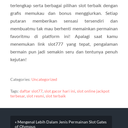
terlengkap serta berbagai pilihan slot terbaik dengan
grafis memukau dan bonus menggiurkan. Setiap
putaran memberikan sensasi tersendiri dan
membuatmu tak mau berhenti memainkan permainan
favoritmu di platform ini! Apalagi saat kamu
menemukan link slot777 yang tepat, pengalaman
bermain pun jadi semakin seru dan tentunya penuh
kejutan!
Categories:
Uncategorized
Tags:
daftar slot77
,
slot gacor hari ini
,
slot online jackpot
terbesar
,
slot resmi
,
slot terbaik
« Mengenal Lebih Dalam Jenis Permainan Slot Gates
of Olympus