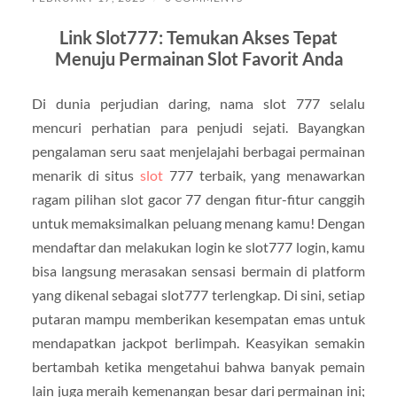
Link Slot777: Temukan Akses Tepat
Menuju Permainan Slot Favorit Anda
Di dunia perjudian daring, nama slot 777 selalu
mencuri perhatian para penjudi sejati. Bayangkan
pengalaman seru saat menjelajahi berbagai permainan
menarik di situs
slot
777 terbaik, yang menawarkan
ragam pilihan slot gacor 77 dengan fitur-fitur canggih
untuk memaksimalkan peluang menang kamu! Dengan
mendaftar dan melakukan login ke slot777 login, kamu
bisa langsung merasakan sensasi bermain di platform
yang dikenal sebagai slot777 terlengkap. Di sini, setiap
putaran mampu memberikan kesempatan emas untuk
mendapatkan jackpot berlimpah. Keasyikan semakin
bertambah ketika mengetahui bahwa banyak pemain
lain juga meraih kemenangan besar dari permainan ini;