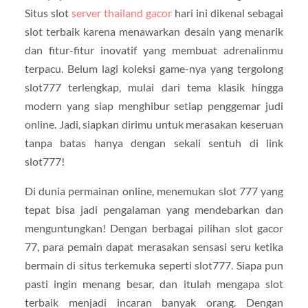
Situs slot
server thailand gacor
hari ini dikenal sebagai
slot terbaik karena menawarkan desain yang menarik
dan fitur-fitur inovatif yang membuat adrenalinmu
terpacu. Belum lagi koleksi game-nya yang tergolong
slot777 terlengkap, mulai dari tema klasik hingga
modern yang siap menghibur setiap penggemar judi
online. Jadi, siapkan dirimu untuk merasakan keseruan
tanpa batas hanya dengan sekali sentuh di link
slot777!
Di dunia permainan online, menemukan slot 777 yang
tepat bisa jadi pengalaman yang mendebarkan dan
menguntungkan! Dengan berbagai pilihan slot gacor
77, para pemain dapat merasakan sensasi seru ketika
bermain di situs terkemuka seperti slot777. Siapa pun
pasti ingin menang besar, dan itulah mengapa slot
terbaik menjadi incaran banyak orang. Dengan