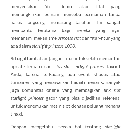
menyediakan fitur demo atau trial yang
memungkinkan pemain mencoba permainan tanpa
harus langsung memasang taruhan. Ini sangat
membantu terutama bagi mereka yang ingin
memahami mekanisme
princess slot
dan fitur-fitur yang
ada dalam
starlight princess 1000
.
Sebagai tambahan, jangan lupa untuk selalu memantau
update terbaru dari
situs slot starlight princess
favorit
Anda, karena terkadang ada event khusus atau
turnamen yang menawarkan hadiah menarik. Banyak
juga komunitas online yang membagikan
link slot
starlight princess
gacor yang bisa dijadikan referensi
untuk menemukan mesin slot dengan peluang menang
tinggi.
Dengan mengetahui segala hal tentang
starlight