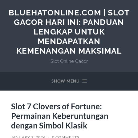
BLUEHATONLINE.COM | SLOT
GACOR HARI INI: PANDUAN
LENGKAP UNTUK
MENDAPATKAN
KEMENANGAN MAKSIMAL
Slot Online Gacor
SHOW MENU
Slot 7 Clovers of Fortune:
Permainan Keberuntungan
dengan Simbol Klasik
JANUARY 7, 2026
/
0 COMMENTS