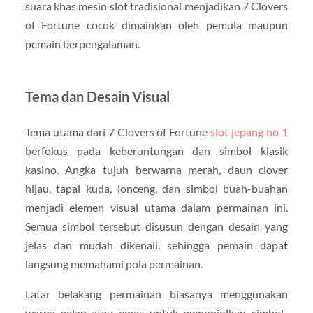
suara khas mesin slot tradisional menjadikan 7 Clovers
of Fortune cocok dimainkan oleh pemula maupun
pemain berpengalaman.
Tema dan Desain Visual
Tema utama dari 7 Clovers of Fortune
slot jepang no 1
berfokus pada keberuntungan dan simbol klasik
kasino. Angka tujuh berwarna merah, daun clover
hijau, tapal kuda, lonceng, dan simbol buah-buahan
menjadi elemen visual utama dalam permainan ini.
Semua simbol tersebut disusun dengan desain yang
jelas dan mudah dikenali, sehingga pemain dapat
langsung memahami pola permainan.
Latar belakang permainan biasanya menggunakan
warna gelap atau emas untuk menonjolkan simbol-