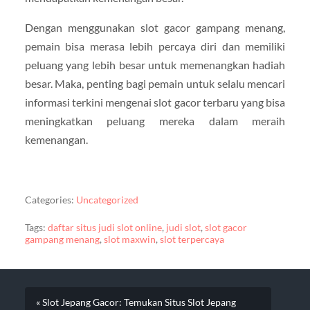
Dengan menggunakan slot gacor gampang menang,
pemain bisa merasa lebih percaya diri dan memiliki
peluang yang lebih besar untuk memenangkan hadiah
besar. Maka, penting bagi pemain untuk selalu mencari
informasi terkini mengenai slot gacor terbaru yang bisa
meningkatkan peluang mereka dalam meraih
kemenangan.
Categories:
Uncategorized
Tags:
daftar situs judi slot online
,
judi slot
,
slot gacor
gampang menang
,
slot maxwin
,
slot terpercaya
« Slot Jepang Gacor: Temukan Situs Slot Jepang