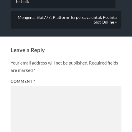
Terbaik
Mengenal Slot777: Platform Terpercaya untuk Pecinta
Slot Online »
Leave a Reply
Your email address will not be published.
Required fields
are marked
*
COMMENT
*