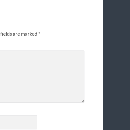
fields are marked
*