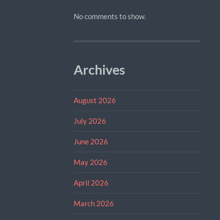
No comments to show.
Archives
August 2026
July 2026
June 2026
May 2026
April 2026
March 2026