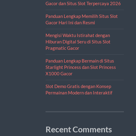
Gacor dan Situs Slot Terpercaya 2026
Panduan Lengkap Memilih Situs Slot
Gacor Hari Ini dan Resmi
Mengisi Waktu Istirahat dengan
Hiburan Digital Seru di Situs Slot
Pragmatic Gacor
Panduan Lengkap Bermain di Situs
Starlight Princess dan Slot Princess
X1000 Gacor
Slot Demo Gratis dengan Konsep
Permainan Modern dan Interaktif
Recent Comments