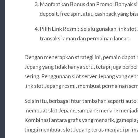
Manfaatkan Bonus dan Promo: Banyak si
deposit, free spin, atau cashback yang b
Pilih Link Resmi: Selalu gunakan link slo
transaksi aman dan permainan lancar.
Dengan menerapkan strategi ini, pemain dapat
Jepang yang tidak hanya seru, tetapi juga ber
sering. Penggunaan slot server Jepang yang cepa
link slot Jepang resmi, membuat permainan s
Selain itu, berbagai fitur tambahan seperti auto 
membuat slot Jepang gampang menang menjadi p
Kombinasi antara grafis yang menarik, gamepl
tinggi membuat slot Jepang terus menjadi prim