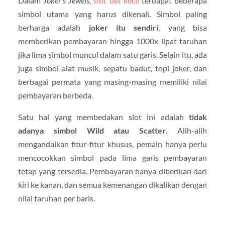
Dalam
Joker’s Jewels
,
slot bet kecil
terdapat beberapa
simbol utama yang harus dikenali. Simbol paling
berharga adalah
joker itu sendiri
, yang bisa
memberikan pembayaran hingga 1000x lipat taruhan
jika lima simbol muncul dalam satu garis. Selain itu, ada
juga simbol alat musik, sepatu badut, topi joker, dan
berbagai permata yang masing-masing memiliki nilai
pembayaran berbeda.
Satu hal yang membedakan slot ini adalah
tidak
adanya simbol Wild atau Scatter
. Alih-alih
mengandalkan fitur-fitur khusus, pemain hanya perlu
mencocokkan simbol pada lima garis pembayaran
tetap yang tersedia. Pembayaran hanya diberikan dari
kiri ke kanan, dan semua kemenangan dikalikan dengan
nilai taruhan per baris.