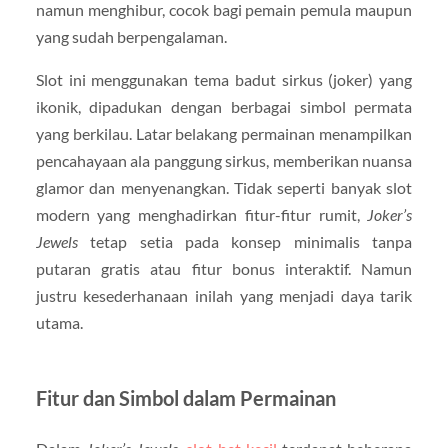
namun menghibur, cocok bagi pemain pemula maupun
yang sudah berpengalaman.
Slot ini menggunakan tema badut sirkus (joker) yang
ikonik, dipadukan dengan berbagai simbol permata
yang berkilau. Latar belakang permainan menampilkan
pencahayaan ala panggung sirkus, memberikan nuansa
glamor dan menyenangkan. Tidak seperti banyak slot
modern yang menghadirkan fitur-fitur rumit,
Joker’s
Jewels
tetap setia pada konsep minimalis tanpa
putaran gratis atau fitur bonus interaktif. Namun
justru kesederhanaan inilah yang menjadi daya tarik
utama.
Fitur dan Simbol dalam Permainan