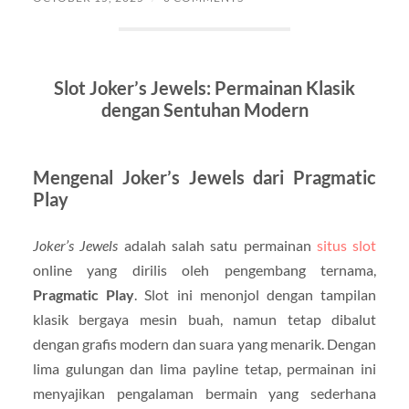
Slot Joker’s Jewels: Permainan Klasik
dengan Sentuhan Modern
Mengenal Joker’s Jewels dari Pragmatic
Play
Joker’s Jewels
adalah salah satu permainan
situs slot
online yang dirilis oleh pengembang ternama,
Pragmatic Play
. Slot ini menonjol dengan tampilan
klasik bergaya mesin buah, namun tetap dibalut
dengan grafis modern dan suara yang menarik. Dengan
lima gulungan dan lima payline tetap, permainan ini
menyajikan pengalaman bermain yang sederhana