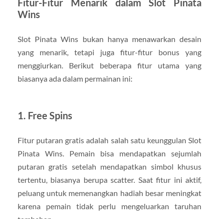
Fitur-Fitur Menarik dalam Slot Pinata
Wins
Slot Pinata Wins bukan hanya menawarkan desain
yang menarik, tetapi juga fitur-fitur bonus yang
menggiurkan. Berikut beberapa fitur utama yang
biasanya ada dalam permainan ini:
1. Free Spins
Fitur putaran gratis adalah salah satu keunggulan Slot
Pinata Wins. Pemain bisa mendapatkan sejumlah
putaran gratis setelah mendapatkan simbol khusus
tertentu, biasanya berupa scatter. Saat fitur ini aktif,
peluang untuk memenangkan hadiah besar meningkat
karena pemain tidak perlu mengeluarkan taruhan