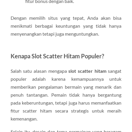
fitur
bonus
dengan
baik.
Dengan
memilih
situs
yang
tepat,
Anda
akan
bisa
menikmati
berbagai
keuntungan
yang
tidak
hanya
menyenangkan
tetapi
juga
menguntungkan.
Kenapa
Slot
Scatter
Hitam
Populer?
Salah
satu
alasan
mengapa
slot
scatter
hitam
sangat
populer
adalah
karena
kemampuannya
untuk
memberikan
pengalaman
bermain
yang
menarik
dan
penuh
tantangan.
Pemain
tidak
hanya
bergantung
pada
keberuntungan,
tetapi
juga
harus
memanfaatkan
fitur
scatter
hitam
secara
strategis
untuk
meraih
kemenangan.
Selain
itu,
desain
dan
tema
permainan
yang
beragam