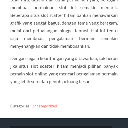
membuat
permainan
slot
ini
semakin
menarik.
Beberapa
situs
slot
scatter
hitam
bahkan
menawarkan
grafik
yang
sangat
bagus,
dengan
tema
yang
beragam,
mulai
dari
petualangan
hingga
fantasi.
Hal
ini
tentu
saja
membuat
pengalaman
bermain
semakin
menyenangkan
dan
tidak
membosankan.
Dengan
segala
keuntungan
yang
ditawarkan,
tak
heran
jika
situs
slot
scatter
hitam
menjadi
pilihan
banyak
pemain
slot
online
yang
mencari
pengalaman
bermain
yang
lebih
seru
dan
penuh
peluang
besar.
Categories:
Uncategorized