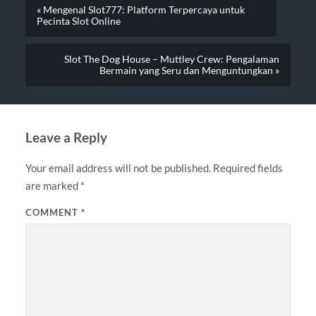
« Mengenal Slot777: Platform Terpercaya untuk
Pecinta Slot Online
Slot The Dog House – Muttley Crew: Pengalaman
Bermain yang Seru dan Menguntungkan »
Leave a Reply
Your email address will not be published.
Required fields
are marked
*
COMMENT
*