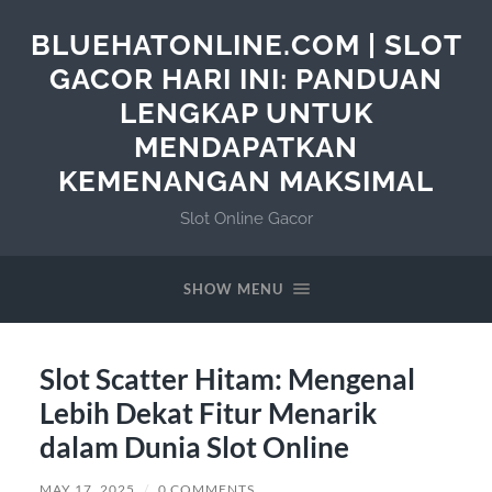
BLUEHATONLINE.COM | SLOT
GACOR HARI INI: PANDUAN
LENGKAP UNTUK
MENDAPATKAN
KEMENANGAN MAKSIMAL
Slot Online Gacor
SHOW MENU
Slot Scatter Hitam: Mengenal
Lebih Dekat Fitur Menarik
dalam Dunia Slot Online
MAY 17, 2025
/
0 COMMENTS