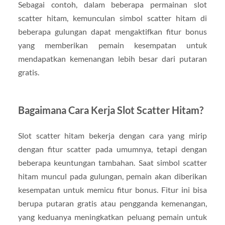
Sebagai
contoh,
dalam
beberapa
permainan
slot
scatter
hitam,
kemunculan
simbol
scatter
hitam
di
beberapa
gulungan
dapat
mengaktifkan
fitur
bonus
yang
memberikan
pemain
kesempatan
untuk
mendapatkan
kemenangan
lebih
besar
dari
putaran
gratis.
Bagaimana
Cara
Kerja
Slot
Scatter
Hitam?
Slot
scatter
hitam
bekerja
dengan
cara
yang
mirip
dengan
fitur
scatter
pada
umumnya,
tetapi
dengan
beberapa
keuntungan
tambahan.
Saat
simbol
scatter
hitam
muncul
pada
gulungan,
pemain
akan
diberikan
kesempatan
untuk
memicu
fitur
bonus.
Fitur
ini
bisa
berupa
putaran
gratis
atau
pengganda
kemenangan,
yang
keduanya
meningkatkan
peluang
pemain
untuk