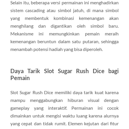
Selain itu, beberapa versi permainan ini menghadirkan
sistem cascading atau simbol jatuh, di mana simbol
yang membentuk kombinasi kemenangan akan
menghilang dan digantikan oleh simbol baru.
Mekanisme ini memungkinkan pemain meraih
kemenangan beruntun dalam satu putaran, sehingga
menambah potensi hadiah yang bisa diperoleh.
Daya Tarik Slot Sugar Rush Dice bagi
Pemain
Slot Sugar Rush Dice memiliki daya tarik kuat karena
mampu menggabungkan hiburan visual dengan
gameplay yang interaktif. Permainan ini cocok
dimainkan untuk mengisi waktu luang karena alurnya
yang cepat dan tidak rumit. Elemen kejutan dari fitur