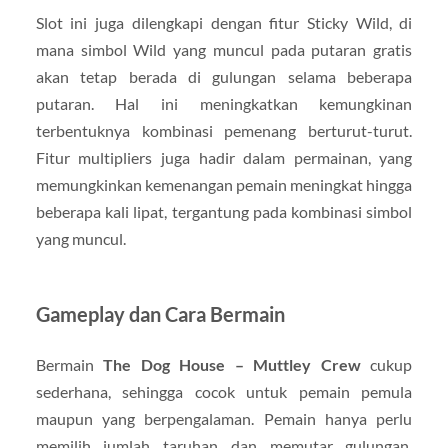
Slot ini juga dilengkapi dengan fitur Sticky Wild, di
mana simbol Wild yang muncul pada putaran gratis
akan tetap berada di gulungan selama beberapa
putaran. Hal ini meningkatkan kemungkinan
terbentuknya kombinasi pemenang berturut-turut.
Fitur multipliers juga hadir dalam permainan, yang
memungkinkan kemenangan pemain meningkat hingga
beberapa kali lipat, tergantung pada kombinasi simbol
yang muncul.
Gameplay dan Cara Bermain
Bermain
The Dog House – Muttley Crew
cukup
sederhana, sehingga cocok untuk pemain pemula
maupun yang berpengalaman. Pemain hanya perlu
memilih jumlah taruhan dan memutar gulungan.