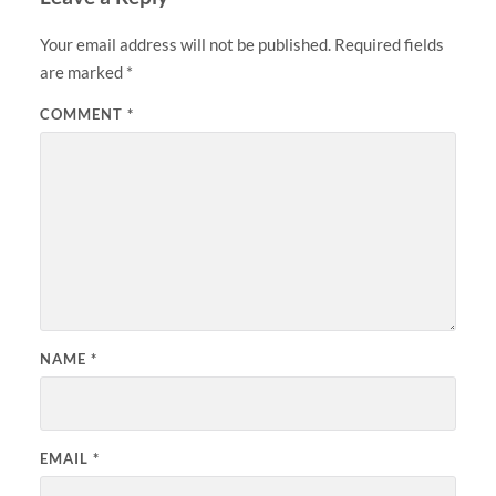
Your email address will not be published.
Required fields
are marked
*
COMMENT
*
NAME
*
EMAIL
*