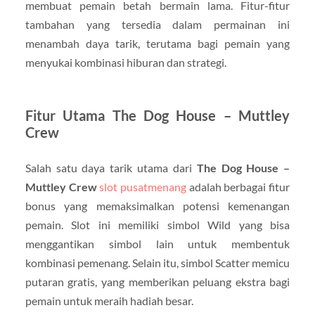
membuat pemain betah bermain lama. Fitur-fitur
tambahan yang tersedia dalam permainan ini
menambah daya tarik, terutama bagi pemain yang
menyukai kombinasi hiburan dan strategi.
Fitur Utama The Dog House – Muttley
Crew
Salah satu daya tarik utama dari
The Dog House –
Muttley Crew
slot pusatmenang
adalah berbagai fitur
bonus yang memaksimalkan potensi kemenangan
pemain. Slot ini memiliki simbol Wild yang bisa
menggantikan simbol lain untuk membentuk
kombinasi pemenang. Selain itu, simbol Scatter memicu
putaran gratis, yang memberikan peluang ekstra bagi
pemain untuk meraih hadiah besar.