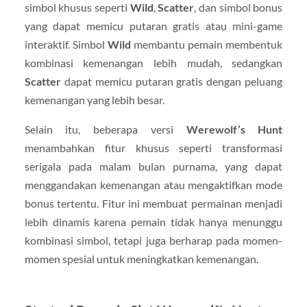
simbol khusus seperti
Wild
,
Scatter
, dan simbol bonus
yang dapat memicu putaran gratis atau mini-game
interaktif. Simbol
Wild
membantu pemain membentuk
kombinasi kemenangan lebih mudah, sedangkan
Scatter
dapat memicu putaran gratis dengan peluang
kemenangan yang lebih besar.
Selain itu, beberapa versi
Werewolf’s Hunt
menambahkan fitur khusus seperti transformasi
serigala pada malam bulan purnama, yang dapat
menggandakan kemenangan atau mengaktifkan mode
bonus tertentu. Fitur ini membuat permainan menjadi
lebih dinamis karena pemain tidak hanya menunggu
kombinasi simbol, tetapi juga berharap pada momen-
momen spesial untuk meningkatkan kemenangan.