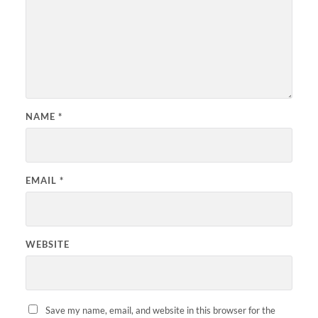
NAME
*
EMAIL
*
WEBSITE
Save my name, email, and website in this browser for the