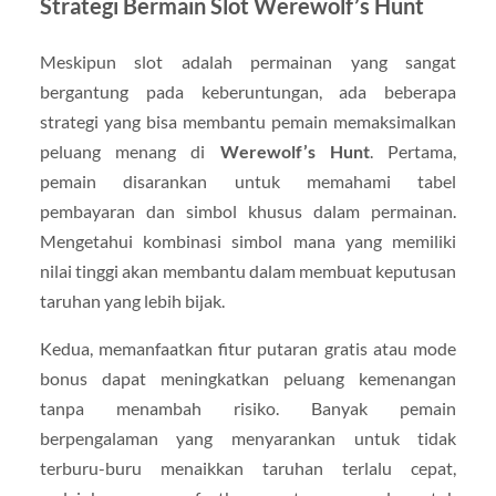
Strategi Bermain Slot Werewolf’s Hunt
Meskipun slot adalah permainan yang sangat
bergantung pada keberuntungan, ada beberapa
strategi yang bisa membantu pemain memaksimalkan
peluang menang di
Werewolf’s Hunt
. Pertama,
pemain disarankan untuk memahami tabel
pembayaran dan simbol khusus dalam permainan.
Mengetahui kombinasi simbol mana yang memiliki
nilai tinggi akan membantu dalam membuat keputusan
taruhan yang lebih bijak.
Kedua, memanfaatkan fitur putaran gratis atau mode
bonus dapat meningkatkan peluang kemenangan
tanpa menambah risiko. Banyak pemain
berpengalaman yang menyarankan untuk tidak
terburu-buru menaikkan taruhan terlalu cepat,