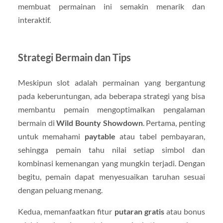
membuat permainan ini semakin menarik dan
interaktif.
Strategi Bermain dan Tips
Meskipun slot adalah permainan yang bergantung
pada keberuntungan, ada beberapa strategi yang bisa
membantu pemain mengoptimalkan pengalaman
bermain di
Wild Bounty Showdown
. Pertama, penting
untuk memahami
paytable
atau tabel pembayaran,
sehingga pemain tahu nilai setiap simbol dan
kombinasi kemenangan yang mungkin terjadi. Dengan
begitu, pemain dapat menyesuaikan taruhan sesuai
dengan peluang menang.
Kedua, memanfaatkan fitur
putaran gratis
atau bonus