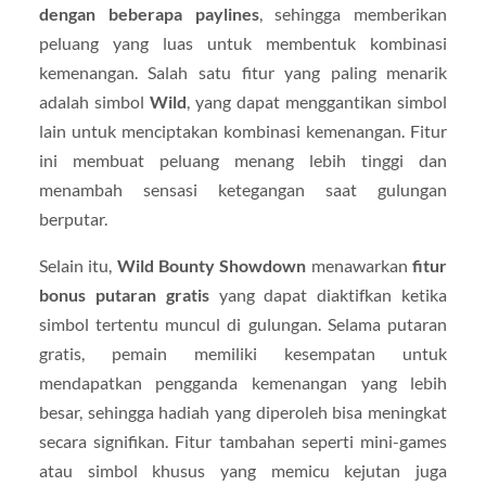
dengan beberapa paylines
, sehingga memberikan
peluang yang luas untuk membentuk kombinasi
kemenangan. Salah satu fitur yang paling menarik
adalah simbol
Wild
, yang dapat menggantikan simbol
lain untuk menciptakan kombinasi kemenangan. Fitur
ini membuat peluang menang lebih tinggi dan
menambah sensasi ketegangan saat gulungan
berputar.
Selain itu,
Wild Bounty Showdown
menawarkan
fitur
bonus putaran gratis
yang dapat diaktifkan ketika
simbol tertentu muncul di gulungan. Selama putaran
gratis, pemain memiliki kesempatan untuk
mendapatkan pengganda kemenangan yang lebih
besar, sehingga hadiah yang diperoleh bisa meningkat
secara signifikan. Fitur tambahan seperti mini-games
atau simbol khusus yang memicu kejutan juga