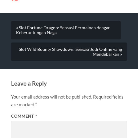
« Slot Fortune Dragon: Sensasi Permainan dengan
Keberuntungan Naga
Slot Wild Bounty Showdown: Sensasi Judi Online yang
Mendebarkan »
Leave a Reply
Your email address will not be published.
Required fields
are marked
*
COMMENT
*