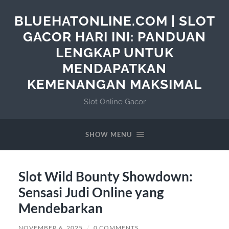
BLUEHATONLINE.COM | SLOT
GACOR HARI INI: PANDUAN
LENGKAP UNTUK
MENDAPATKAN
KEMENANGAN MAKSIMAL
Slot Online Gacor
SHOW MENU
Slot Wild Bounty Showdown:
Sensasi Judi Online yang
Mendebarkan
NOVEMBER 6, 2025
/
0 COMMENTS