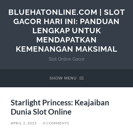
BLUEHATONLINE.COM | SLOT
GACOR HARI INI: PANDUAN
LENGKAP UNTUK
MENDAPATKAN
KEMENANGAN MAKSIMAL
Slot Online Gacor
SHOW MENU
Starlight Princess: Keajaiban
Dunia Slot Online
APRIL 3, 2025
/
0 COMMENTS