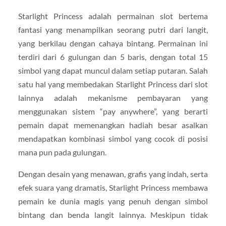
Starlight Princess adalah permainan slot bertema
fantasi yang menampilkan seorang putri dari langit,
yang berkilau dengan cahaya bintang. Permainan ini
terdiri dari 6 gulungan dan 5 baris, dengan total 15
simbol yang dapat muncul dalam setiap putaran. Salah
satu hal yang membedakan Starlight Princess dari slot
lainnya adalah mekanisme pembayaran yang
menggunakan sistem “pay anywhere”, yang berarti
pemain dapat memenangkan hadiah besar asalkan
mendapatkan kombinasi simbol yang cocok di posisi
mana pun pada gulungan.
Dengan desain yang menawan, grafis yang indah, serta
efek suara yang dramatis, Starlight Princess membawa
pemain ke dunia magis yang penuh dengan simbol
bintang dan benda langit lainnya. Meskipun tidak